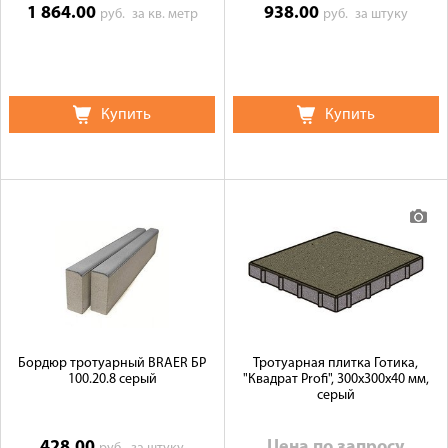
1 864.00
938.00
руб.
за кв. метр
руб.
за штуку
Купить
Купить
Бордюр тротуарный BRAER БР
Тротуарная плитка Готика,
100.20.8 серый
"Квадрат Profi", 300x300x40 мм,
серый
428.00
Цена по запросу