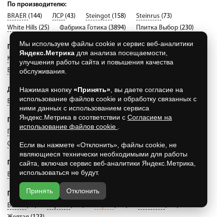
По производителю:
BRAER
(144)
ЛСР
(43)
Steingot
(158)
Steinrus
(73)
White Hills
(25)
Фабрика Готика
(3894)
Плитка Выбор
(230)
Мы используем файлы cookie и сервис веб-аналитики
По материалу:
Яндекс.Метрика
для анализа посещаемости,
Клинкерная
(95)
Бетонная
(4524)
улучшения работы сайта и повышения качества
Вибропрессованная
(4524)
обслуживания.
Нажимая кнопку
«Принять»
, вы даете согласие на
Другое:
использование файлов cookie и обработку связанных с
Бордюры
(4619)
Круговая
(4619)
Новый город
(4619)
ними данных с использованием сервиса
Яндекс.Метрика в соответствии с
Согласием на
По форме:
использование файлов cookie
.
Прямоугольник
(197)
Классико
(21)
Квадрат
(658)
Старый город
(142)
Ромб
(14)
Если вы нажмете «Отклонить», файлы cookie, не
являющиеся технически необходимыми для работы
сайта, включая сервис веб-аналитики Яндекс.Метрика,
По коллекции:
использоваться не будут.
Волна
(0)
Ландхаус
(28)
Листопад
(5)
Принять
Отклонить
По цвету:
Белая
(54)
Черная
(104)
Серая
(154)
Бежевая
(177)