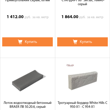
Прямоугольник Серый, 60 мм
"СТАНДАРТ 60" Зигзаг, темно-
серый
1 412.00
1 864.00
руб.
за кв. метр
руб.
за кв. метр
Купить
Купить
Лоток водоотводный бетонный
Тротуарный бордюр White Hills С
BRAER ЛВ 50.20.6, серый
950-Х1 - С 954-Х1