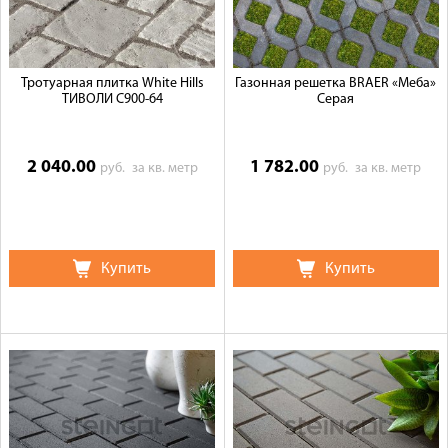
Тротуарная плитка White Hills
Газонная решетка BRAER «Меба»
ТИВОЛИ С900-64
Серая
2 040.00
1 782.00
руб.
за кв. метр
руб.
за кв. метр
Купить
Купить