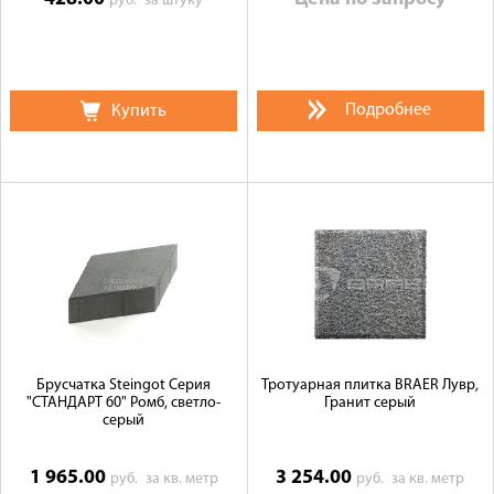
руб.
за штуку
Подробнее
Купить
Брусчатка Steingot Серия
Тротуарная плитка BRAER Лувр,
"СТАНДАРТ 60" Ромб, светло-
Гранит серый
серый
1 965.00
3 254.00
руб.
за кв. метр
руб.
за кв. метр