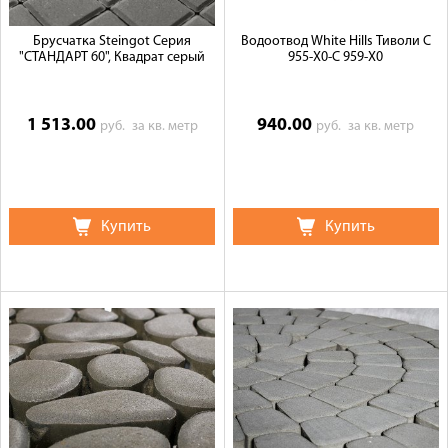
Брусчатка Steingot Серия
Водоотвод White Hills Тиволи С
"СТАНДАРТ 60", Квадрат серый
955-Х0-С 959-Х0
1 513.00
940.00
руб.
за кв. метр
руб.
за кв. метр
Купить
Купить