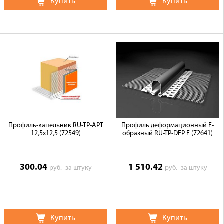
Купить
Купить
Профиль-капельник RU-TP-APT
Профиль деформационный E-
12,5х12,5 (72549)
образный RU-TP-DFP E (72641)
300.04
1 510.42
руб.
за штуку
руб.
за штуку
Купить
Купить