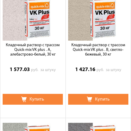
Доставка
Сотрудничество
Галерея объектов
Контакты
Кладочный раствор с трассом
Кладочный раствор с трассом
Quick-mix VK plus . A,
Quick-mix VK plus . B, светло-
алебастрово-белый, 30 кг
бежевый, 30 кг
1 577.03
1 427.16
руб.
за штуку
руб.
за штуку
Купить
Купить