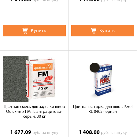
руб.
за штуку
руб.
за штуку
Купить
Купить
Цветная смесь для заделки швов
Цветная затирка для швов Perel
Quick-mix FM . E антрацитово-
RL 0465 черная
серый, 30 кг
1 677.09
1 408.00
руб.
за штуку
руб.
за штуку