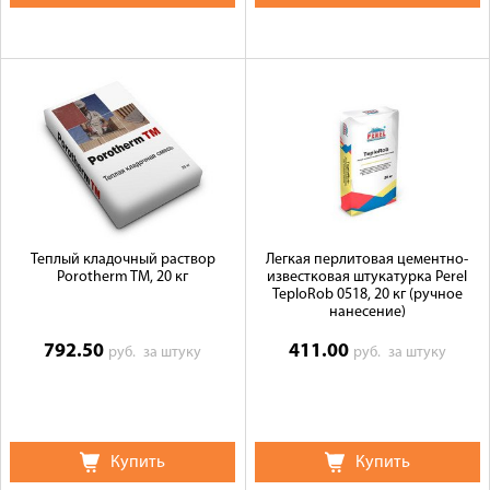
Теплый кладочный раствор
Легкая перлитовая цементно-
Porotherm TM, 20 кг
известковая штукатурка Perel
TeploRob 0518, 20 кг (ручное
нанесение)
792.50
411.00
руб.
за штуку
руб.
за штуку
Купить
Купить