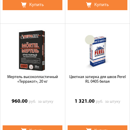
Купить
Купить
Мертель высокопластичный
Цветная затирка для швов Perel
«Терракот», 20 кг
RL 0405 белая
960.00
1 321.00
руб.
за штуку
руб.
за штуку