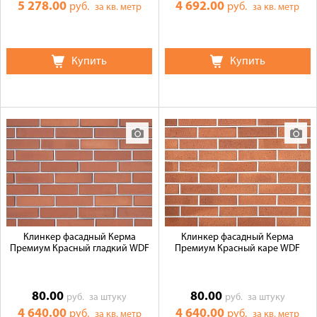
5 278.00
4 692.00
руб.
руб.
за кв. метр
за кв. метр
Купить
Купить
Клинкер фасадный Керма
Клинкер фасадный Керма
Премиум Красный гладкий WDF
Премиум Красный каре WDF
80.00
80.00
руб.
за штуку
руб.
за штуку
4 640.00
4 640.00
руб.
руб.
за кв. метр
за кв. метр