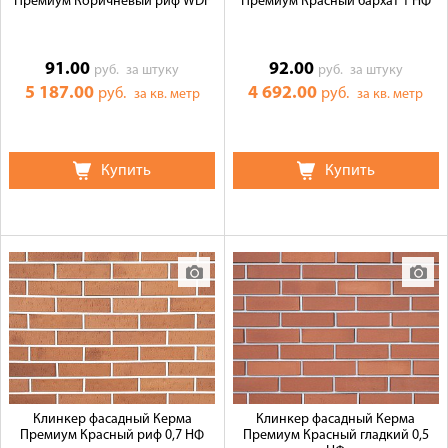
Премиум Коричневый риф WDF
Премиум Красный бархат 1 НФ
91.00
92.00
руб.
за штуку
руб.
за штуку
5 187.00
4 692.00
руб.
руб.
за кв. метр
за кв. метр
Купить
Купить
Клинкер фасадный Керма
Клинкер фасадный Керма
Премиум Красный риф 0,7 НФ
Премиум Красный гладкий 0,5