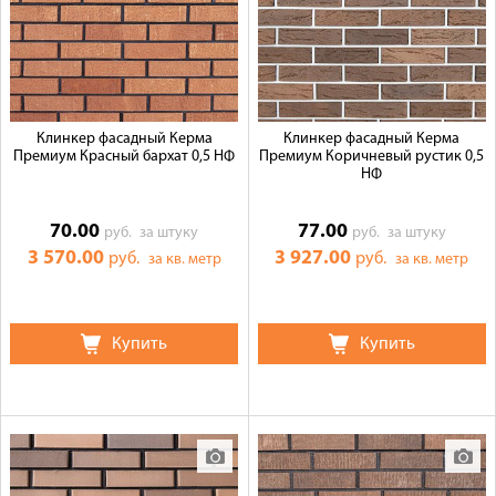
Клинкер фасадный Керма
Клинкер фасадный Керма
Премиум Красный бархат 0,5 НФ
Премиум Коричневый рустик 0,5
НФ
70.00
77.00
руб.
за штуку
руб.
за штуку
3 570.00
3 927.00
руб.
руб.
за кв. метр
за кв. метр
Купить
Купить