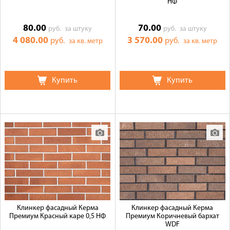
НФ
80.00
70.00
руб.
за штуку
руб.
за штуку
4 080.00
3 570.00
руб.
руб.
за кв. метр
за кв. метр
Купить
Купить
Клинкер фасадный Керма
Клинкер фасадный Керма
Премиум Красный каре 0,5 НФ
Премиум Коричневый бархат
WDF