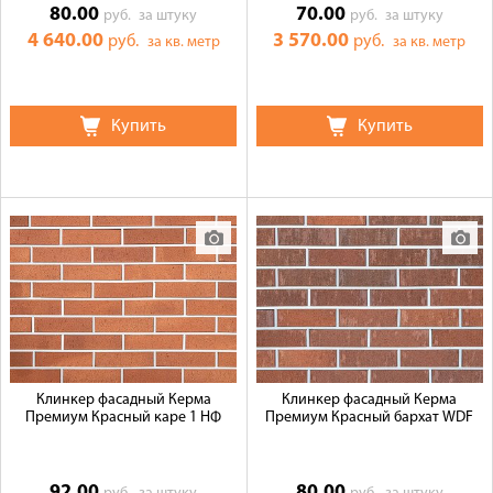
80.00
70.00
руб.
за штуку
руб.
за штуку
4 640.00
3 570.00
руб.
руб.
за кв. метр
за кв. метр
Купить
Купить
Клинкер фасадный Керма
Клинкер фасадный Керма
Премиум Красный каре 1 НФ
Премиум Красный бархат WDF
92.00
80.00