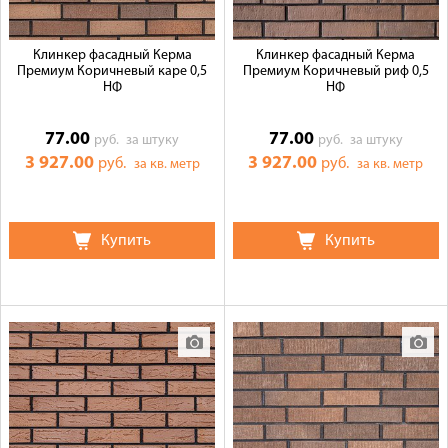
Клинкер фасадный Керма
Клинкер фасадный Керма
Премиум Коричневый каре 0,5
Премиум Коричневый риф 0,5
НФ
НФ
77.00
77.00
руб.
за штуку
руб.
за штуку
3 927.00
3 927.00
руб.
руб.
за кв. метр
за кв. метр
Купить
Купить