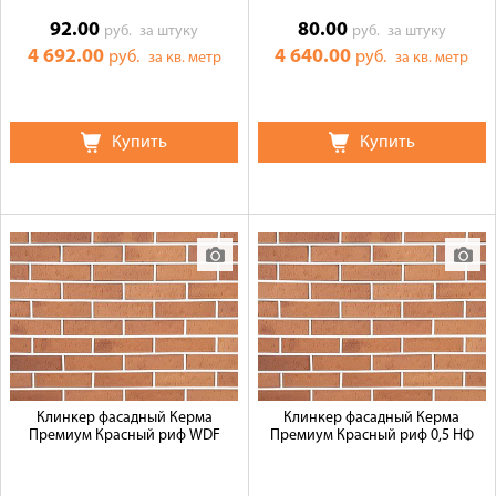
92.00
80.00
руб.
за штуку
руб.
за штуку
4 692.00
4 640.00
руб.
руб.
за кв. метр
за кв. метр
Купить
Купить
Клинкер фасадный Керма
Клинкер фасадный Керма
Премиум Красный риф WDF
Премиум Красный риф 0,5 НФ