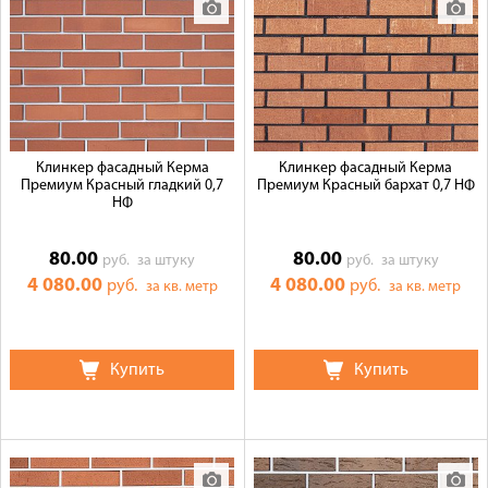
Доставка
Сотрудничество
Галерея объектов
Контакты
Клинкер фасадный Керма
Клинкер фасадный Керма
Премиум Красный гладкий 0,7
Премиум Красный бархат 0,7 НФ
НФ
80.00
80.00
руб.
за штуку
руб.
за штуку
4 080.00
4 080.00
руб.
руб.
за кв. метр
за кв. метр
Купить
Купить