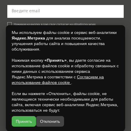
Нажимая на кнопку, я даю свое согласие на обработку моих
персональных данных, на условиях и для целей, определенных в
Мы используем файлы cookie и сервис веб-аналитики
Согласии на обработку персональных данных
.
Яндекс.Метрика
для анализа посещаемости,
улучшения работы сайта и повышения качества
Подписаться
обслуживания.
Нажимая кнопку
«Принять»
, вы даете согласие на
+7 (4832) 300-007
использование файлов cookie и обработку связанных с
ними данных с использованием сервиса
Яндекс.Метрика в соответствии с
Согласием на
использование файлов cookie
.
Если вы нажмете «Отклонить», файлы cookie, не
являющиеся технически необходимыми для работы
сайта, включая сервис веб-аналитики Яндекс.Метрика,
использоваться не будут.
Принять
Отклонить
Разработка и продвижение —
espirestudio.ru