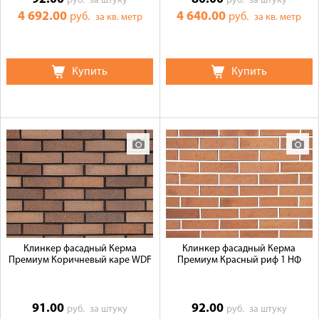
руб.
за штуку
руб.
за штуку
4 692.00
4 640.00
руб.
руб.
за кв. метр
за кв. метр
Купить
Купить
Клинкер фасадный Керма
Клинкер фасадный Керма
Премиум Коричневый каре WDF
Премиум Красный риф 1 НФ
91.00
92.00
руб.
за штуку
руб.
за штуку