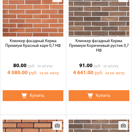
Клинкер фасадный Керма
Клинкер фасадный Керма
Премиум Красный каре 0,7 НФ
Премиум Коричневый рустик 0,7
НФ
80.00
91.00
руб.
за штуку
руб.
за штуку
4 080.00
4 641.00
руб.
руб.
за кв. метр
за кв. метр
Купить
Купить