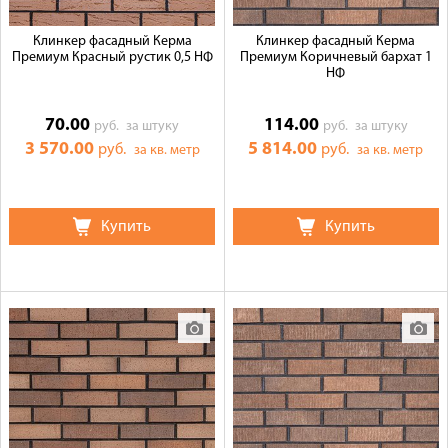
Клинкер фасадный Керма
Клинкер фасадный Керма
Премиум Красный рустик 0,5 НФ
Премиум Коричневый бархат 1
НФ
70.00
114.00
руб.
за штуку
руб.
за штуку
3 570.00
5 814.00
руб.
руб.
за кв. метр
за кв. метр
Купить
Купить