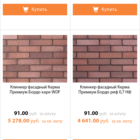
Купить
Купить
Клинкер фасадный Керма
Клинкер фасадный Керма
Премиум Бордо каре WDF
Премиум Бордо риф 0,7 НФ
91.00
91.00
руб.
за штуку
руб.
за штуку
5 278.00
4 641.00
руб.
руб.
за кв. метр
за кв. метр