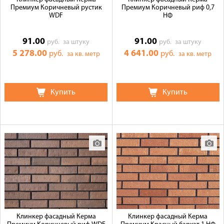
Премиум Коричневый рустик
Премиум Коричневый риф 0,7
WDF
НФ
91.00
91.00
руб.
за штуку
руб.
за штуку
5 278.00
4 641.00
руб.
руб.
за кв. метр
за кв. метр
Купить
Купить
Клинкер фасадный Керма
Клинкер фасадный Керма