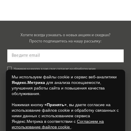
Хотите всегда узнавать о новых акциях и скидках?
Просто подпишитесь на нашу рассылку:
Нажимая на кнопку, я даю свое согласие на обработку моих
персональных данных, на условиях и для целей, определенных в
Мы используем файлы cookie и сервис веб-аналитики
Согласии на обработку персональных данных
.
Яндекс.Метрика
для анализа посещаемости,
улучшения работы сайта и повышения качества
Подписаться
обслуживания.
Нажимая кнопку
«Принять»
, вы даете согласие на
+7 (4832) 300-007
использование файлов cookie и обработку связанных с
ними данных с использованием сервиса
Яндекс.Метрика в соответствии с
Согласием на
использование файлов cookie
.