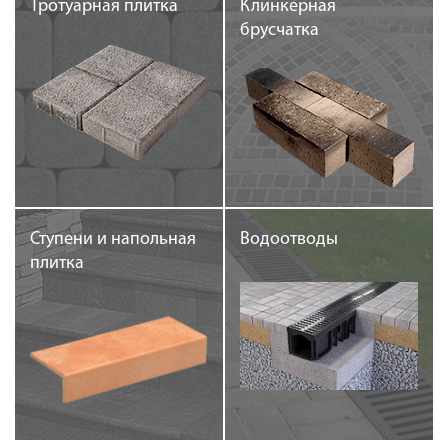
Тротуарная плитка
Клинкерная
Доставка
брусчатка
Сотрудничество
Галерея объектов
Контакты
Ступени и напольная
Водоотводы
плитка