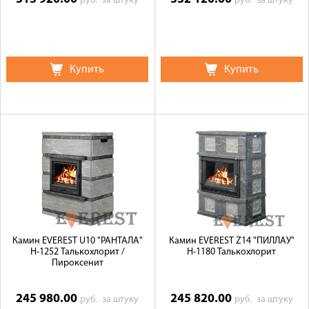
руб.
за штуку
руб.
за штуку
Купить
Купить
Камин EVEREST U10 "РАНТАЛА"
Камин EVEREST Z14 "ПИЛЛАУ"
Н-1252 Талькохлорит /
Н-1180 Талькохлорит
Пироксенит
245 980.00
245 820.00
руб.
за штуку
руб.
за штуку