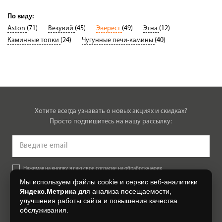
По виду:
Aston
(71)
Везувий
(45)
Эверест
(49)
Этна
(12)
Каминные топки
(24)
Чугунные печи-камины
(40)
Хотите всегда узнавать о новых акциях и скидках?
Просто подпишитесь на нашу рассылку:
Нажимая на кнопку, я даю свое согласие на обработку моих
персональных данных, на условиях и для целей, определенных в
Мы используем файлы cookie и сервис веб-аналитики
Согласии на обработку персональных данных
.
Яндекс.Метрика
для анализа посещаемости,
улучшения работы сайта и повышения качества
Подписаться
обслуживания.