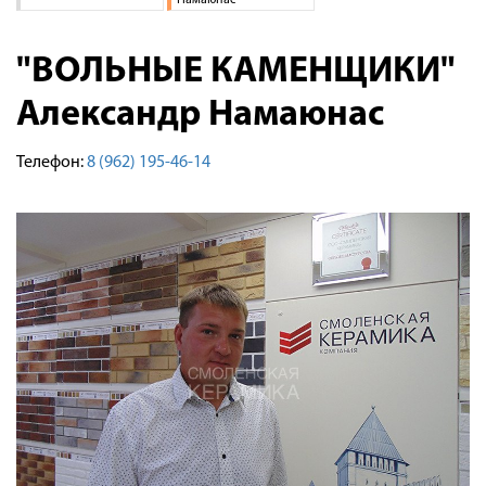
Намаюнас
Доставка
Сотрудничество
"ВОЛЬНЫЕ КАМЕНЩИКИ"
Галерея объектов
Александр Намаюнас
Контакты
Телефон:
8 (962) 195-46-14