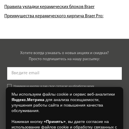
Правила укладки керамических блоков Braer
Преимущества керамического кирпича Braer Pro:
Хотите всегда узнавать о новых акциях и скидках?
Просто подпишитесь на нашу рассылку:
Нажимая на кнопку, я даю свое согласие на обработку моих
персональных данных, на условиях и для целей, определенных в
Мы используем файлы cookie и сервис веб-аналитики
Согласии на обработку персональных данных
.
Яндекс.Метрика
для анализа посещаемости,
улучшения работы сайта и повышения качества
Подписаться
обслуживания.
Нажимая кнопку
«Принять»
, вы даете согласие на
+7 (4832) 300-007
использование файлов cookie и обработку связанных с