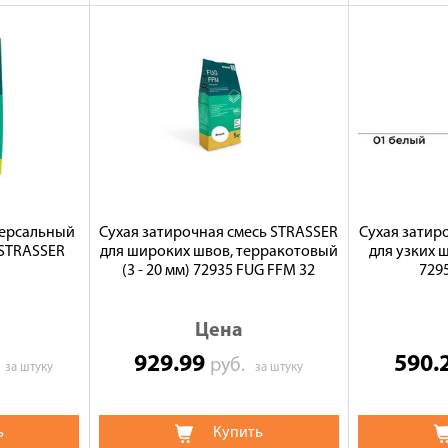
версальный
Сухая затирочная смесь STRASSER
Сухая затир
 STRASSER
для широких швов, терракотовый
для узких ш
(3 - 20 мм) 72935 FUG FFM 32
729
Цена
929.99
590.
.
руб.
за штуку
за штуку
ь
Купить