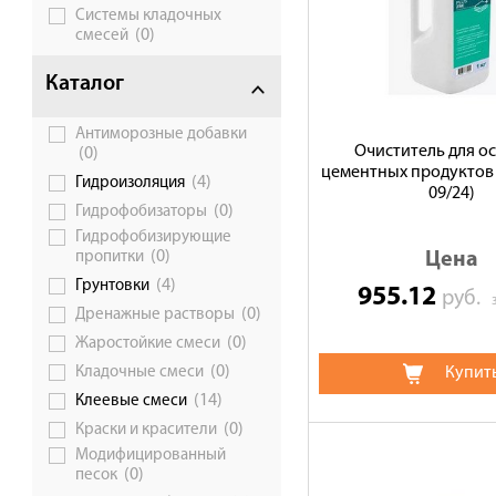
Системы кладочных
(0)
смесей
Каталог
Антиморозные добавки
Очиститель для о
(0)
цементных продуктов 
(4)
Гидроизоляция
09/24)
(0)
Гидрофобизаторы
Гидрофобизирующие
(0)
Цена
пропитки
(4)
Грунтовки
955.12
руб.
(0)
Дренажные растворы
(0)
Жаростойкие смеси
(0)
Купит
Кладочные смеси
(14)
Клеевые смеси
(0)
Краски и красители
Модифицированный
(0)
песок