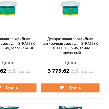
ивная эпоксиДная
Декоративная эпоксиДная
 смесь Для STRASSER
затирочная смесь Для STRASSER
- 15 мм, белоснежный
FUG EFD 1 - 15 мм, темно-
коричневый
Цена
Цена
.62
3 779.62
руб.
руб.
за штуку
за штуку
Купить
Купить