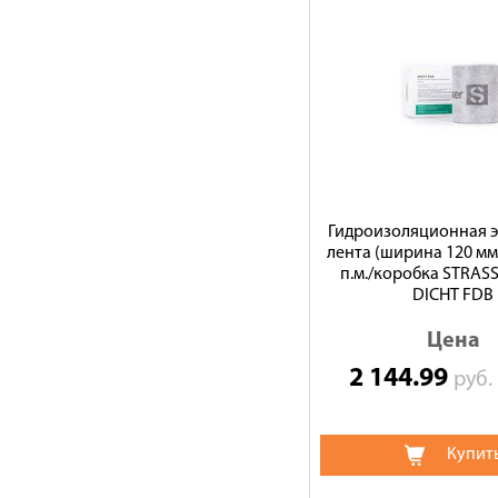
Гидроизоляционная э
лента (ширина 120 мм)
п.м./коробка STRAS
DICHT FDB
Цена
2 144.99
руб
Купит