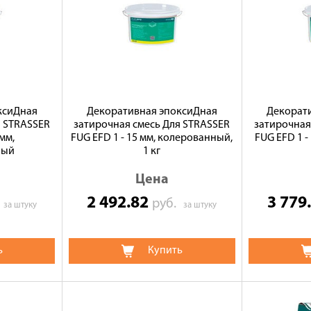
ксиДная
Декоративная эпоксиДная
Декорат
я STRASSER
затирочная смесь Для STRASSER
затирочная
 мм,
FUG EFD 1 - 15 мм, колерованный,
FUG EFD 1 
ный
1 кг
Цена
2 492.82
3 779
.
руб.
за штуку
за штуку
ь
Купить