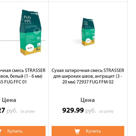
очная смесь STRASSER
Сухая затирочная смесь STRASSER
вов, белый (1 - 6 мм)
для широких швов, антрацит (3 -
55 FUG FFC 01
20 мм) 72937 FUG FFM 02
Цена
Цена
27
929.99
руб.
руб.
за штуку
за штуку
Купить
Купить