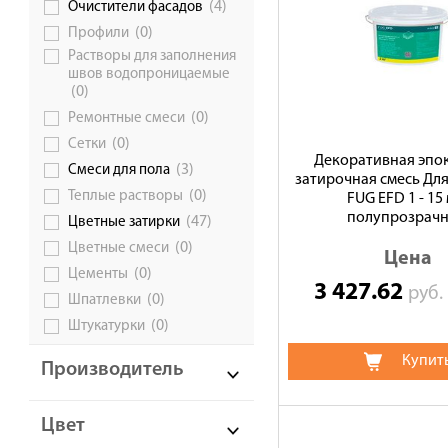
(4)
Очистители фасадов
(0)
Профили
Растворы для заполнения
швов водопроницаемые
(0)
(0)
Ремонтные смеси
(0)
Сетки
Декоративная эпо
(3)
Смеси для пола
затирочная смесь Дл
(0)
Теплые растворы
FUG EFD 1 - 15
полупрозрач
(47)
Цветные затирки
(0)
Цветные смеси
Цена
(0)
Цементы
3 427.62
руб
(0)
Шпатлевки
(0)
Штукатурки
Купит
Производитель
Цвет