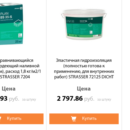
равнивающийся
Эластичная гидроизоляция
ердеющий наливной
(полностью готова к
м), расход 1,8 кг/м2/1
применению, для внутренних
 STRASSER 7204
работ) STRASSER 72125 DICHT
Цена
Цена
.93
2 797.86
руб.
руб.
за штуку
за штуку
Купить
Купить