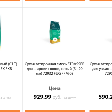
вый (C1 T)
Сухая затирочная смесь STRASSER
Сухая затир
LEX FKB
для широких швов, серый (3 - 20
для узких ш
мм) 72932 FUG FFM 03
729
Цена
929.99
590.
руб.
за штуку
за штуку