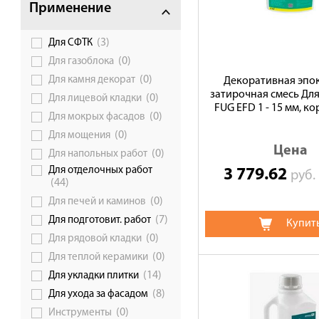
Применение
Сотрудничество
(3)
Для СФТК
Галерея объектов
(0)
Для газоблока
Контакты
(0)
Для камня декорат
Декоративная эпо
затирочная смесь Дл
(0)
Для лицевой кладки
FUG EFD 1 - 15 мм, 
(0)
Для мокрых фасадов
(0)
Для мощения
Цена
(0)
Для напольных работ
Для отделочных работ
3 779.62
руб
(44)
(0)
Для печей и каминов
(7)
Для подготовит. работ
Купит
(0)
Для рядовой кладки
(0)
Для теплой керамики
(14)
Для укладки плитки
(8)
Для ухода за фасадом
(0)
Инструменты