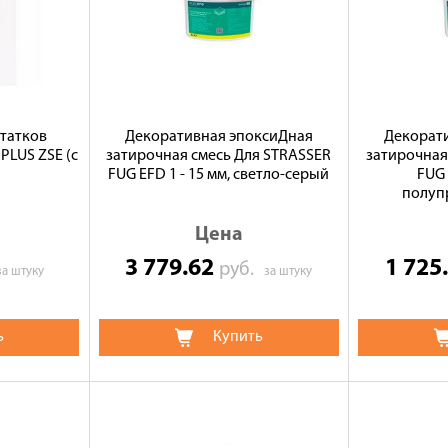
статков
Декоративная эпоксиДная
Декорат
PLUS ZSE (с
затирочная смесь Для STRASSER
затирочная
FUG EFD 1 - 15 мм, светло-серый
FUG 
полупр
Цена
3 779.62
1 725
руб.
за штуку
за штуку
ь
Купить