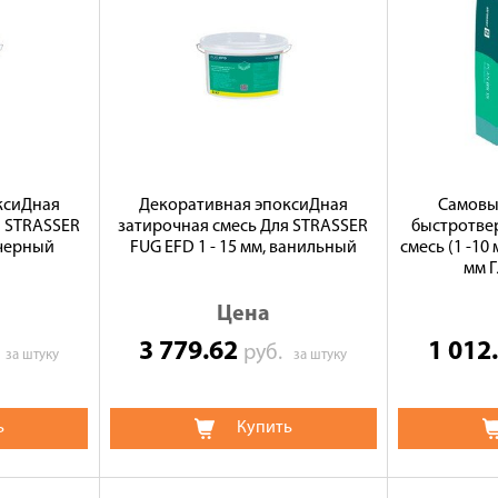
ксиДная
Декоративная эпоксиДная
Самовы
я STRASSER
затирочная смесь Для STRASSER
быстротве
 черный
FUG EFD 1 - 15 мм, ванильный
смесь (1 -10 
мм Г
Цена
3 779.62
1 012
.
руб.
за штуку
за штуку
ь
Купить