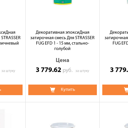
ксиДная
Декоративная эпоксиДная
Декорат
я STRASSER
затирочная смесь Для STRASSER
затирочная
коричневый
FUG EFD 1 - 15 мм, стально-
FUG EFD
голубой
Цена
3 779.62
3 779
.
руб.
за штуку
за штуку
ь
Купить