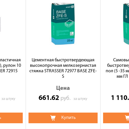
ластичная
Цементная быстротвердеющая
Самовы
, рулон 10
высокопрочная мелкозернистая
быстротв
SER 72915
стяжка STRASSER 72977 BASE ZFE-
пол (5 -35 м
S
мм ГЛ
Цена
661.62
1 110
.
руб.
за штуку
за штуку
ь
Купить