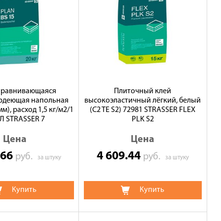
равнивающаяся
Плиточный клей
рдеющая напольная
высокоэластичный лёгкий, белый
мм), расход 1,5 кг/м2/1
(C2 TE S2) 72981 STRASSER FLEX
Л STRASSER 7
PLK S2
Цена
Цена
.66
4 609.44
руб.
руб.
за штуку
за штуку
Купить
Купить