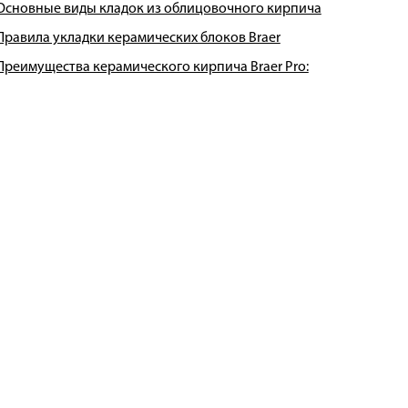
Основные виды кладок из облицовочного кирпича
Правила укладки керамических блоков Braer
Преимущества керамического кирпича Braer Pro: