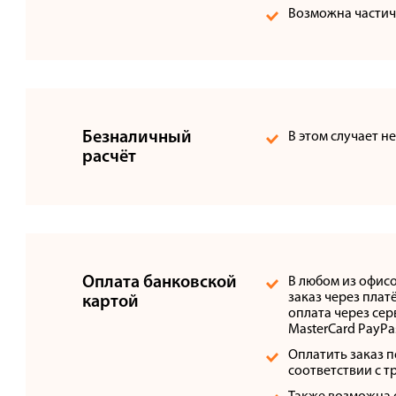
Возможна частич
Сотрудничество
Галерея объектов
Контакты
Безналичный
В этом случает н
расчёт
Оплата банковской
В любом из офис
заказ через пла
картой
оплата через сер
MasterCard PayPa
Оплатить заказ п
соответствии с т