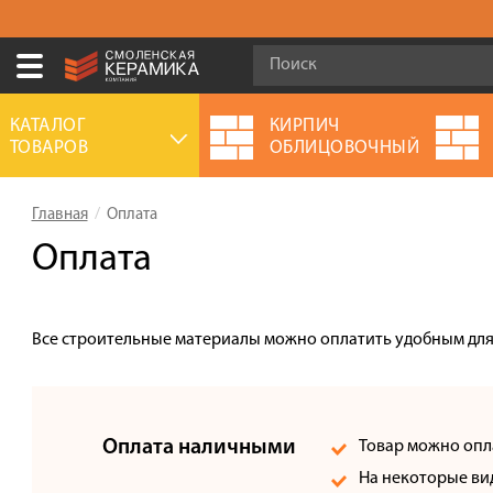
Ваш город:
Брянск
КАТАЛОГ
КИРПИЧ
ТОВАРОВ
ОБЛИЦОВОЧНЫЙ
+7 (4832) 300-007
Выберите ваш город:
Главная
Оплата
0 товаров
на сумму
0.00
руб.
Смоленск
Брянск
Москва
Оплата
Акции
О компании
Все строительные материалы можно оплатить удобным для 
Калькулятор
Сервис
Оплата наличными
Товар можно опл
Оплата
На некоторые ви
Доставка