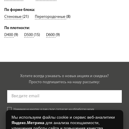
По форме блока:
Стеновые
(21)
Перегородочные
(8)
По плотности:
D400
(9)
D500
(15)
D600
(9)
Хотите всегда узнавать о новых акциях и скидках?
Просто подпишитесь на нашу рассылку:
Нажимая на кнопку, я даю свое согласие на обработку моих
персональных данных, на условиях и для целей, определенных в
Мы используем файлы cookie и сервис веб-аналитики
Согласии на обработку персональных данных
.
Яндекс.Метрика
для анализа посещаемости,
улучшения работы сайта и повышения качества