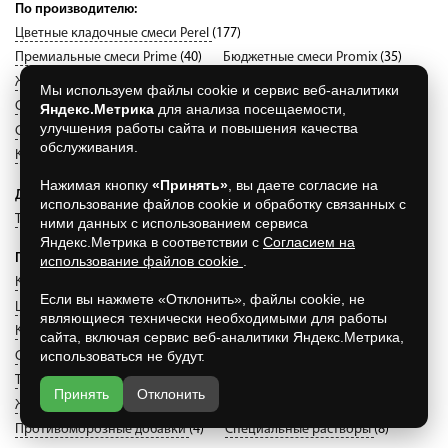
По производителю:
Цветные кладочные смеси Perel
(177)
Премиальные смеси Prime
(40)
Бюджетные смеси Promix
(35)
Жаростойкие смеси Терракот
(17)
Мы используем файлы cookie и сервис веб-аналитики
Смеси для клинкера Quick-Mix
(133)
Яндекс.Метрика
для анализа посещаемости,
улучшения работы сайта и повышения качества
Смеси для внутренних работ Strasser
(76)
обслуживания.
Клея и затирки White Hills
(57)
Смеси Perfekta
(383)
Нажимая кнопку
«Принять»
, вы даете согласие на
Другое:
использование файлов cookie и обработку связанных с
Теплые растворы Porotherm
(960)
ними данных с использованием сервиса
Яндекс.Метрика в соответствии с
Согласием на
По каталогу:
использование файлов cookie
.
Кладочные растворы
(29)
Смеси для расшивки швов
(180)
Если вы нажмете «Отклонить», файлы cookie, не
Шпатлевки
(25)
Штукатурки
(54)
являющиеся технически необходимыми для работы
Клеевые и монтажные смеси
(90)
Краски
(53)
сайта, включая сервис веб-аналитики Яндекс.Метрика,
использоваться не будут.
Сухой бетон
(0)
Теплоизоляционные кладочные растворы
(20)
Грунтовки
(23)
Принять
Отклонить
Жаростойкие смеси
(2)
Промышленные полы
(20)
Противоморозные добавки
(4)
Специальные растворы
(8)