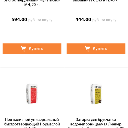
быстротвердеющий Мультислой
Выравнивающая МН, 40 кг
МН, 20 кг
594.00
444.00
руб.
за штуку
руб.
за штуку
Купить
Купить
Пол наливной универсальный
Затирка для брусчатки
быстротвердеющий Нормаслой
водонепроницаемая Линкер