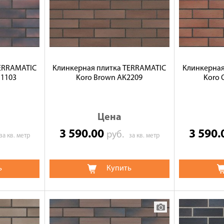
TERRAMATIC
Клинкерная плитка TERRAMATIC
Клинкерная
В1103
Koro Brown АК2209
Koro 
Цена
3 590.00
3 590
руб.
за кв. метр
за кв. метр
ь
Купить