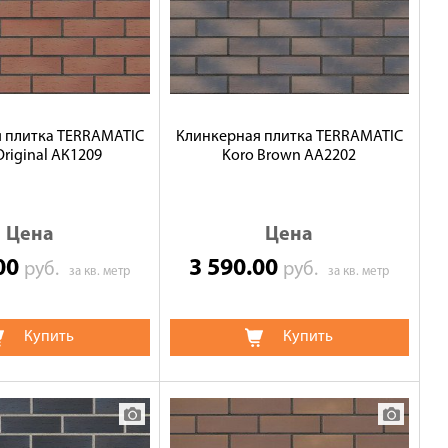
 плитка TERRAMATIC
Клинкерная плитка TERRAMATIC
Original АК1209
Koro Brown АА2202
Цена
Цена
.00
3 590.00
руб.
руб.
за кв. метр
за кв. метр
Купить
Купить