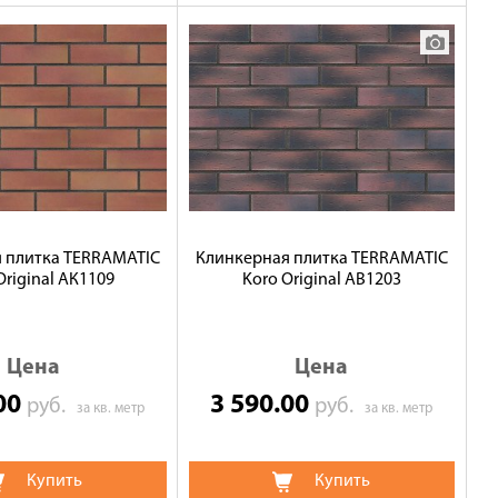
 плитка TERRAMATIC
Клинкерная плитка TERRAMATIC
Original АК1109
Koro Original АВ1203
Цена
Цена
.00
3 590.00
руб.
руб.
за кв. метр
за кв. метр
Купить
Купить