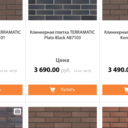
TERRAMATIC
Клинкерная плитка TERRAMATIC
Клинкерная
101
Plato Black AB7103
Kor
Цена
3 690.00
3 490
руб.
за кв. метр
за кв. метр
ь
Купить