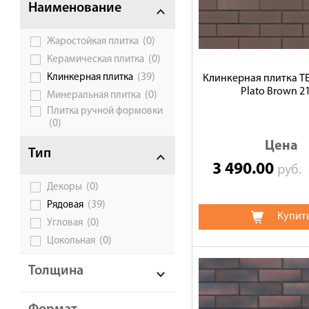
Наименование
Сотрудничество
(0)
Жаростойкая плитка
Галерея объектов
(0)
Керамическая плитка
Контакты
(39)
Клинкерная плитка
Клинкерная плитка 
Plato Brown 2
(0)
Минеральная плитка
Плитка ручной формовки
(0)
Цена
Тип
3 490.00
руб.
(0)
Декоры
(39)
Рядовая
Купит
(0)
Угловая
(0)
Цокольная
Толщина