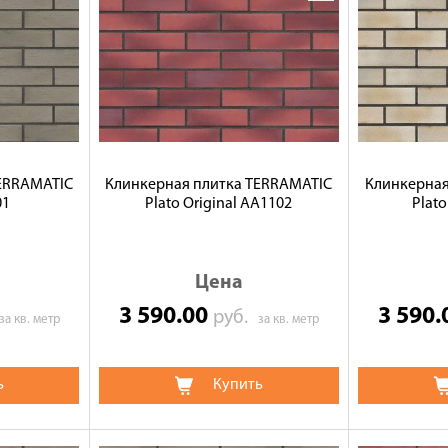
TERRAMATIC
Клинкерная плитка TERRAMATIC
Клинкерная
01
Plato Original АА1102
Plat
Цена
3 590.00
3 590
руб.
за кв. метр
за кв. метр
ь
Купить