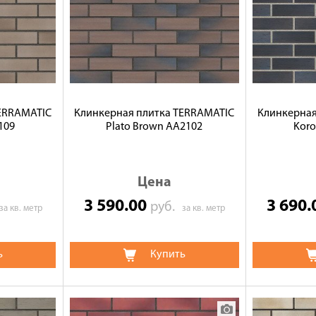
TERRAMATIC
Клинкерная плитка TERRAMATIC
Клинкерная
109
Plato Brown АА2102
Koro
Цена
3 590.00
3 690
руб.
за кв. метр
за кв. метр
ь
Купить