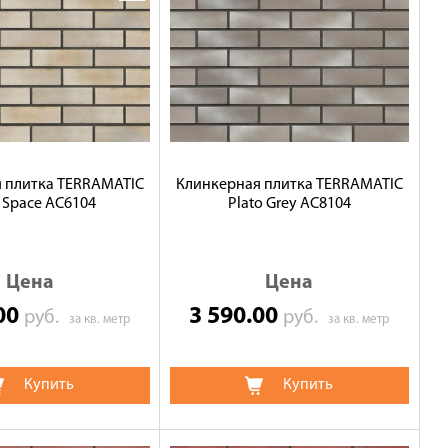
 плитка TERRAMATIC
Клинкерная плитка TERRAMATIC
o Space АС6104
Plato Grey АС8104
Цена
Цена
.00
3 590.00
руб.
руб.
за кв. метр
за кв. метр
Купить
Купить