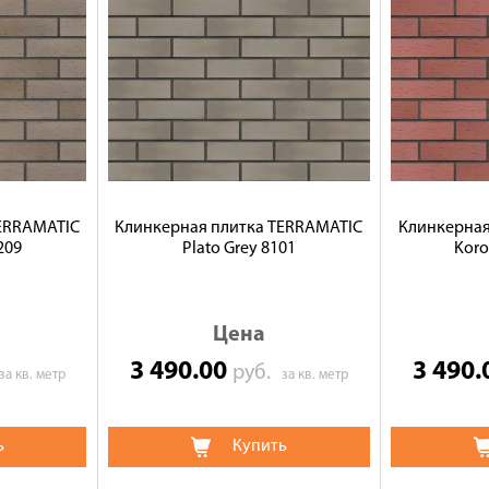
TERRAMATIC
Клинкерная плитка TERRAMATIC
Клинкерная
209
Plato Grey 8101
Koro
Цена
3 490.00
3 490
руб.
за кв. метр
за кв. метр
ь
Купить