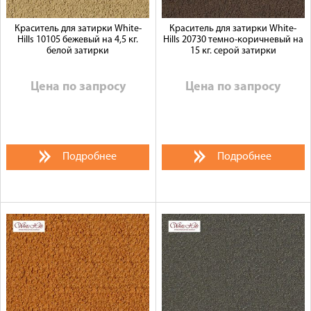
Краситель для затирки White-
Краситель для затирки White-
Hills 10105 бежевый на 4,5 кг.
Hills 20730 темно-коричневый на
белой затирки
15 кг. серой затирки
Цена по запросу
Цена по запросу
Подробнее
Подробнее