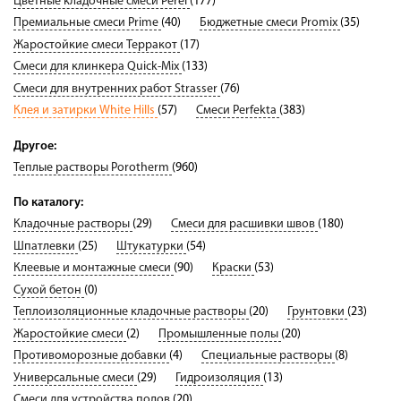
Цветные кладочные смеси Perel
(177)
Премиальные смеси Prime
(40)
Бюджетные смеси Promix
(35)
Жаростойкие смеси Терракот
(17)
Смеси для клинкера Quick-Mix
(133)
Смеси для внутренних работ Strasser
(76)
Клея и затирки White Hills
(57)
Смеси Perfekta
(383)
Другое:
Теплые растворы Porotherm
(960)
По каталогу:
Кладочные растворы
(29)
Смеси для расшивки швов
(180)
Шпатлевки
(25)
Штукатурки
(54)
Клеевые и монтажные смеси
(90)
Краски
(53)
Сухой бетон
(0)
Теплоизоляционные кладочные растворы
(20)
Грунтовки
(23)
Жаростойкие смеси
(2)
Промышленные полы
(20)
Противоморозные добавки
(4)
Специальные растворы
(8)
Универсальные смеси
(29)
Гидроизоляция
(13)
Смеси для устройства полов
(20)