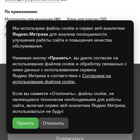
По применению:
Материалы для мощения
(46)
Клеи для плитки
(50)
Ремонтный состав
(15)
Смеси монтажно-кладочные
(494)
Мы используем файлы cookie и сервис веб-аналитики
Яндекс.Метрика
для анализа посещаемости,
Смеси штукатурные
(5)
улучшения работы сайта и повышения качества
обслуживания.
Нажимая кнопку
«Принять»
, вы даете согласие на
использование файлов cookie и обработку связанных с
ними данных с использованием сервиса
Яндекс.Метрика в соответствии с
Согласием на
Хотите всегда узнавать о новых акциях и скидках?
использование файлов cookie
.
Просто подпишитесь на нашу рассылку:
Если вы нажмете «Отклонить», файлы cookie, не
являющиеся технически необходимыми для работы
сайта, включая сервис веб-аналитики Яндекс.Метрика,
использоваться не будут.
Нажимая на кнопку, я даю свое согласие на обработку моих
персональных данных, на условиях и для целей, определенных в
Принять
Отклонить
Согласии на обработку персональных данных
.
Подписаться