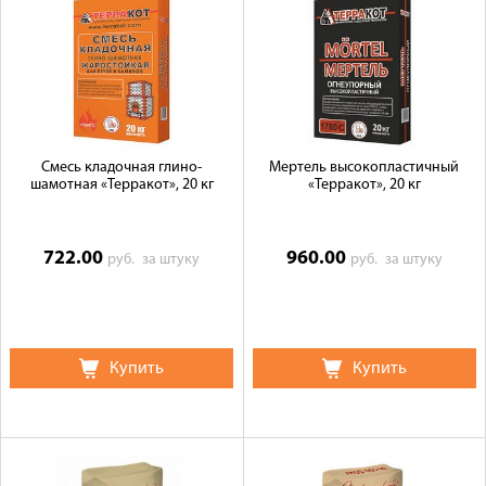
Доставка
Сотрудничество
Галерея объектов
Контакты
Смесь кладочная глино-
Мертель высокопластичный
шамотная «Терракот», 20 кг
«Терракот», 20 кг
722.00
960.00
руб.
за штуку
руб.
за штуку
Купить
Купить