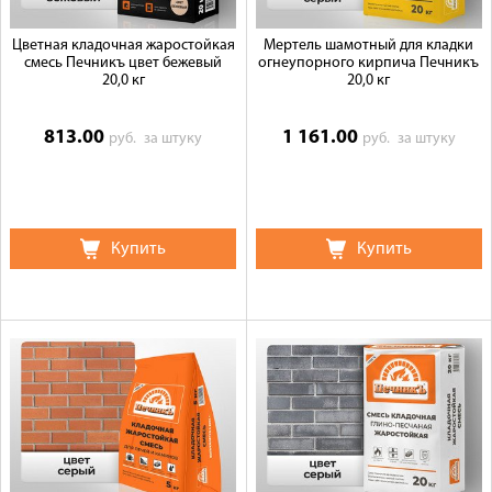
Цветная кладочная жаростойкая
Мертель шамотный для кладки
смесь Печникъ цвет бежевый
огнеупорного кирпича Печникъ
20,0 кг
20,0 кг
813.00
1 161.00
руб.
за штуку
руб.
за штуку
Купить
Купить