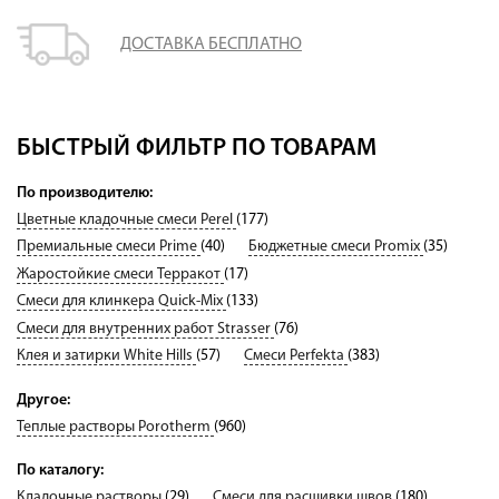
ДОСТАВКА БЕСПЛАТНО
БЫСТРЫЙ ФИЛЬТР ПО ТОВАРАМ
По производителю:
Цветные кладочные смеси Perel
(177)
Премиальные смеси Prime
(40)
Бюджетные смеси Promix
(35)
Жаростойкие смеси Терракот
(17)
Смеси для клинкера Quick-Mix
(133)
Смеси для внутренних работ Strasser
(76)
Клея и затирки White Hills
(57)
Смеси Perfekta
(383)
Другое:
Теплые растворы Porotherm
(960)
По каталогу:
Кладочные растворы
(29)
Смеси для расшивки швов
(180)