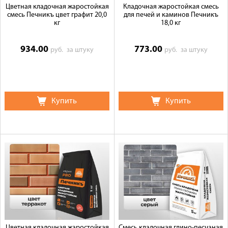
Цветная кладочная жаростойкая
Кладочная жаростойкая смесь
смесь Печникъ цвет графит 20,0
для печей и каминов Печникъ
кг
18,0 кг
934.00
773.00
руб.
за штуку
руб.
за штуку
Купить
Купить
Цветная кладочная жаростойкая
Смесь кладочная глино-песчаная