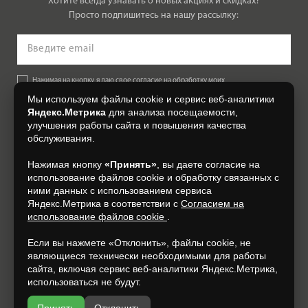
Хотите всегда узнавать о новых акциях и скидках?
Просто подпишитесь на нашу рассылку:
Нажимая на кнопку, я даю свое согласие на обработку моих
персональных данных, на условиях и для целей, определенных в
Мы используем файлы cookie и сервис веб-аналитики
Согласии на обработку персональных данных
.
Яндекс.Метрика
для анализа посещаемости,
улучшения работы сайта и повышения качества
Подписаться
обслуживания.
Нажимая кнопку
«Принять»
, вы даете согласие на
+7 (4832) 300-007
использование файлов cookie и обработку связанных с
ними данных с использованием сервиса
Яндекс.Метрика в соответствии с
Согласием на
использование файлов cookie
.
Если вы нажмете «Отклонить», файлы cookie, не
являющиеся технически необходимыми для работы
сайта, включая сервис веб-аналитики Яндекс.Метрика,
использоваться не будут.