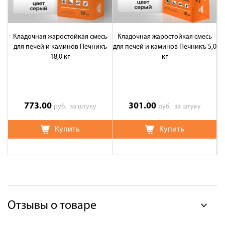
Кладочная жаростойкая смесь
Кладочная жаростойкая смесь
См
для печей и каминов Печникъ
для печей и каминов Печникъ 5,0
18,0 кг
кг
773.00
301.00
руб.
за штуку
руб.
за штуку
Купить
Купить
Отзывы о товаре