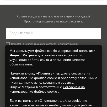
Хотите всегда узнавать о новых акциях и скидках?
Просто подпишитесь на нашу рассылку:
Нажимая на кнопку, я даю свое согласие на обработку моих
персональных данных, на условиях и для целей, определенных в
Мы используем файлы cookie и сервис веб-аналитики
Согласии на обработку персональных данных
.
Яндекс.Метрика
для анализа посещаемости,
улучшения работы сайта и повышения качества
Подписаться
обслуживания.
Нажимая кнопку
«Принять»
, вы даете согласие на
+7 (4832) 300-007
использование файлов cookie и обработку связанных с
ними данных с использованием сервиса
Яндекс.Метрика в соответствии с
Согласием на
использование файлов cookie
.
Если вы нажмете «Отклонить», файлы cookie, не
являющиеся технически необходимыми для работы