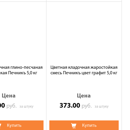
чная глино-песчаная
Цветная кладочная жаростойкая
ая Печникъ 5,0 кг
смесь Печникъ цвет графит 5,0 кг
Цена
Цена
00
373.00
руб.
руб.
за штуку
за штуку
Купить
Купить