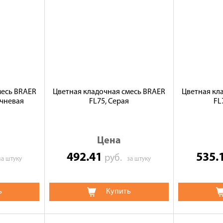
месь BRAER
Цветная кладочная смесь BRAER
Цветная кл
ичневая
FL75, Серая
FL
Цена
492.41
535.
руб.
за штуку
за штуку
ь
Купить