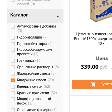
(0)
смесей
Каталог
Антиморозные добавки
(3)
Цементно-известков
(7)
Гидроизоляция
Perel М150 Универсаль
40 кг
(2)
Гидрофобизаторы
Гидрофобизирующие
(2)
пропитки
Цена
(16)
Грунтовки
339.00
руб.
(5)
Дренажные растворы
(2)
Жаростойкие смеси
(29)
Кладочные смеси
Купит
(62)
Клеевые смеси
(52)
Краски и красители
Модифицированный
(3)
песок
(7)
Очистители фасадов