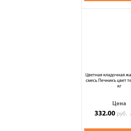
Цветная кладочная ж
смесь Печникъ цвет т
кг
Цена
332.00
руб.