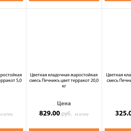
аростойкая
Цветная кладочная жаростойкая
Цветная кл
ерракот 5,0
смесь Печникъ цвет терракот 20,0
смесь Печни
кг
Цена
829.00
325.
руб.
за штуку
за штуку