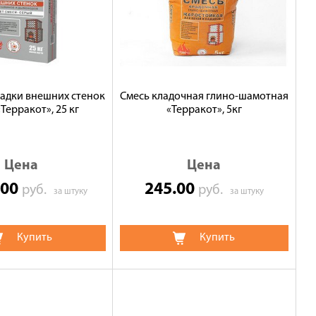
ладки внешних стенок
Смесь кладочная глино-шамотная
Терракот», 25 кг
«Терракот», 5кг
Цена
Цена
.00
245.00
руб.
руб.
за штуку
за штуку
Купить
Купить