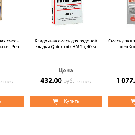
ая смесь
Кладочная смесь для рядовой
Смесь для к
ная, Perel
кладки Quick-mix HM 2a, 40 кг
печей «
Цена
432.00
1 077
руб.
за штуку
за штуку
ь
Купить