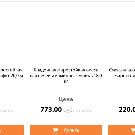
аростойкая
Кладочная жаростойкая смесь
Смесь кладо
фит 20,0 кг
для печей и каминов Печникъ 18,0
жаростойк
кг
Цена
773.00
220.
руб.
за штуку
за штуку
ь
Купить