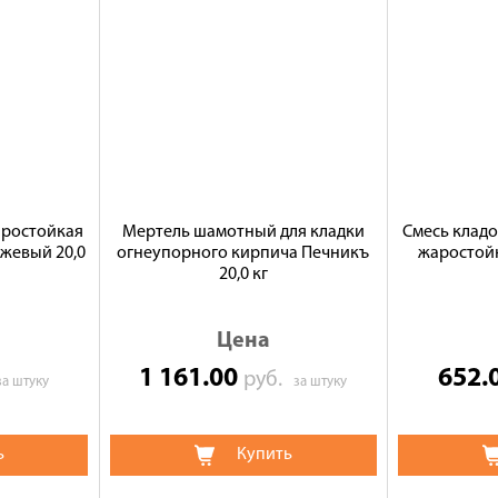
аростойкая
Мертель шамотный для кладки
Смесь кладо
ежевый 20,0
огнеупорного кирпича Печникъ
жаростойк
20,0 кг
Цена
1 161.00
652.
руб.
за штуку
за штуку
ь
Купить