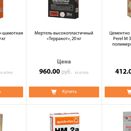
о-шамотная
Мертель высокопластичный
Цементно 
 кг
«Терракот», 20 кг
Perel М 
полимерн
Цена
960.00
412.
руб.
за штуку
за штуку
ь
Купить