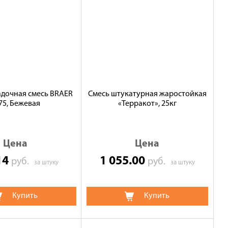
адочная смесь BRAER
Смесь штукатурная жаростойкая
75, Бежевая
«Терракот», 25кг
Цена
Цена
14
1 055.00
руб.
руб.
за штуку
за штуку
Купить
Купить