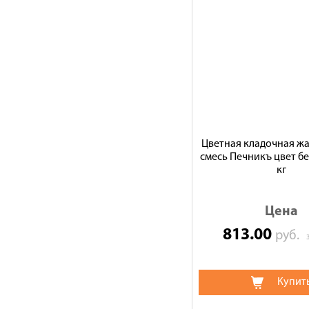
Цветная кладочная ж
смесь Печникъ цвет б
кг
Цена
813.00
руб.
Купит