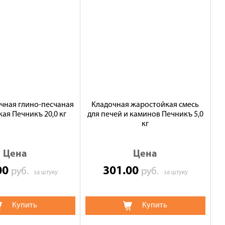
чная глино-песчаная
Кладочная жаростойкая смесь
ая Печникъ 20,0 кг
для печей и каминов Печникъ 5,0
кг
Цена
Цена
00
301.00
руб.
руб.
за штуку
за штуку
Купить
Купить