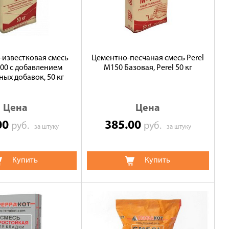
-известковая смесь
Цементно-песчаная смесь Perel
300 с добавлением
М150 Базовая, Perel 50 кг
ых добавок, 50 кг
Цена
Цена
00
385.00
руб.
руб.
за штуку
за штуку
Купить
Купить