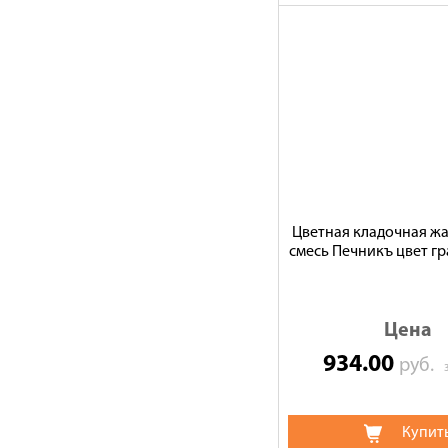
Цветная кладочная ж
смесь Печникъ цвет гра
Цена
934.00
руб.
Купит