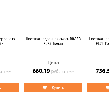
ерракот»
Цветная кладочная смесь BRAER
Цветная кл
5кг
FL75, Белая
FL75, Г
Цена
660.19
736.
руб.
за штуку
за штуку
ь
Купить