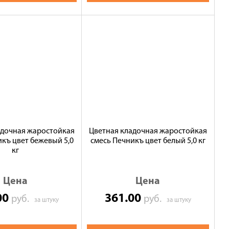
адочная жаростойкая
Цветная кладочная жаростойкая
къ цвет бежевый 5,0
смесь Печникъ цвет белый 5,0 кг
кг
Цена
Цена
00
361.00
руб.
руб.
за штуку
за штуку