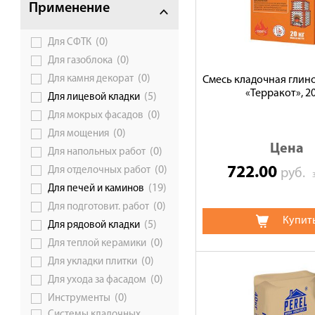
Применение
Сотрудничество
(0)
Для СФТК
Галерея объектов
(0)
Для газоблока
Контакты
(0)
Для камня декорат
Смесь кладочная глин
«Терракот», 20
(5)
Для лицевой кладки
(0)
Для мокрых фасадов
(0)
Для мощения
Цена
(0)
Для напольных работ
722.00
(0)
Для отделочных работ
руб.
(19)
Для печей и каминов
(0)
Для подготовит. работ
Купит
(5)
Для рядовой кладки
(0)
Для теплой керамики
(0)
Для укладки плитки
(0)
Для ухода за фасадом
(0)
Инструменты
Системы кладочных