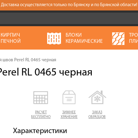
Доставка осуществляется только по Брянску и по Брянской области!
КИРПИЧ
БЛОКИ
ТР
ПЕЧНОЙ
КЕРАМИЧЕСКИЕ
ПЛ
я швов Perel RL 0465 черная
erel RL 0465 черная
РАСЧЕТ
ЗИМНЕЕ
ЗАКАЗ
БЕСПЛАТНО
ХРАНЕНИЕ
ОБРАЗЦОВ
Характеристики