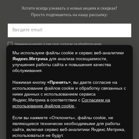
Хотите всегда узнавать о новых акциях и скидках?
Просто подпишитесь на нашу рассылку:
Нажимая на кнопку, я даю свое согласие на обработку моих
персональных данных, на условиях и для целей, определенных в
Мы используем файлы cookie и сервис веб-аналитики
Согласии на обработку персональных данных
.
Яндекс.Метрика
для анализа посещаемости,
улучшения работы сайта и повышения качества
Подписаться
обслуживания.
Нажимая кнопку
«Принять»
, вы даете согласие на
+7 (4832) 300-007
использование файлов cookie и обработку связанных с
ними данных с использованием сервиса
Яндекс.Метрика в соответствии с
Согласием на
использование файлов cookie
.
Если вы нажмете «Отклонить», файлы cookie, не
являющиеся технически необходимыми для работы
сайта, включая сервис веб-аналитики Яндекс.Метрика,
использоваться не будут.