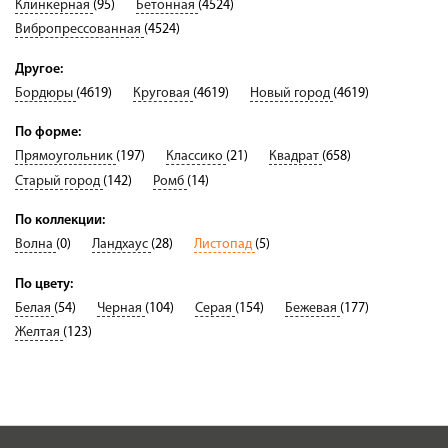
Клинкерная
(95)
Бетонная
(4524)
Вибропрессованная
(4524)
Другое:
Бордюры
(4619)
Круговая
(4619)
Новый город
(4619)
По форме:
Прямоугольник
(197)
Классико
(21)
Квадрат
(658)
Старый город
(142)
Ромб
(14)
По коллекции:
Волна
(0)
Ландхаус
(28)
Листопад
(5)
По цвету:
Белая
(54)
Черная
(104)
Серая
(154)
Бежевая
(177)
Желтая
(123)