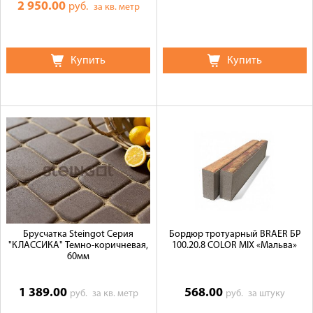
2 950.00
руб.
за кв. метр
Купить
Купить
Брусчатка Steingot Серия
Бордюр тротуарный BRAER БР
"КЛАССИКА" Темно-коричневая,
100.20.8 COLOR MIX «Мальва»
60мм
1 389.00
568.00
руб.
за кв. метр
руб.
за штуку