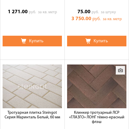
1 271.00
75.00
руб.
за кв. метр
руб.
за штуку
3 750.00
руб.
за кв. метр
Купить
Купить
Тротуарная плитка Steingot
Клинкер тротуарный ЛСР
Серия Маринталь Белый, 60 мм
«ГЛАЗГО» ЛОНГ тёмно-красный
флэш