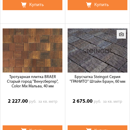
Купить
Купить
Тротуарная плитка BRAER
Брусчатка Steingot Серия
Старый город "Венусбергер",
"ГРАНИТО" Штайн Браун, 60 мм
Color Mix Мальва, 40 мм
2 227.00
2 675.00
руб.
за кв. метр
руб.
за кв. метр