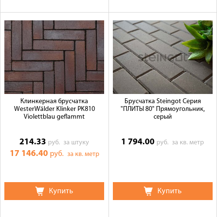
Клинкерная брусчатка
Брусчатка Steingot Серия
WesterWälder Klinker PK810
"ПЛИТЫ 80" Прямоугольник,
Violettblau geflammt
серый
214.33
1 794.00
руб.
за штуку
руб.
за кв. метр
17 146.40
руб.
за кв. метр
Купить
Купить