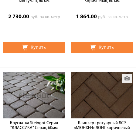
Mix Туман, 60 мм
Коричневая, 60 мм
2 730.00
1 864.00
руб.
за кв. метр
руб.
за кв. метр
Купить
Купить
Брусчатка Steingot Серия
Клинкер тротуарный ЛСР
"КЛАССИКА" Серая, 60мм
«МЮНХЕН» ЛОНГ коричневый