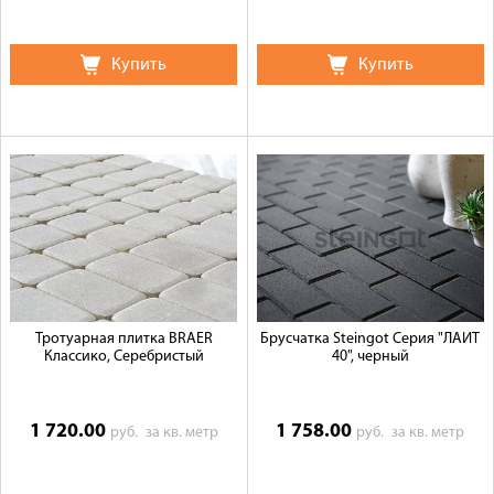
Купить
Купить
Тротуарная плитка BRAER
Брусчатка Steingot Серия "ЛАЙТ
Классико, Серебристый
40", черный
1 720.00
1 758.00
руб.
за кв. метр
руб.
за кв. метр