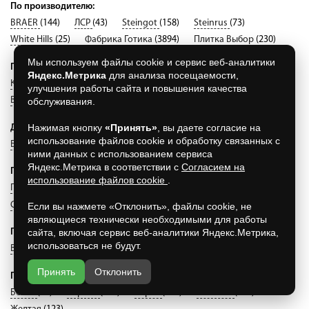
По производителю:
BRAER
(144)
ЛСР
(43)
Steingot
(158)
Steinrus
(73)
White Hills
(25)
Фабрика Готика
(3894)
Плитка Выбор
(230)
Мы используем файлы cookie и сервис веб-аналитики
По материалу:
Яндекс.Метрика
для анализа посещаемости,
Клинкерная
(95)
Бетонная
(4524)
улучшения работы сайта и повышения качества
Вибропрессованная
(4524)
обслуживания.
Нажимая кнопку
«Принять»
, вы даете согласие на
Другое:
использование файлов cookie и обработку связанных с
Бордюры
(4619)
Круговая
(4619)
Новый город
(4619)
ними данных с использованием сервиса
Яндекс.Метрика в соответствии с
Согласием на
По форме:
использование файлов cookie
.
Прямоугольник
(197)
Классико
(21)
Квадрат
(658)
Старый город
(142)
Ромб
(14)
Если вы нажмете «Отклонить», файлы cookie, не
являющиеся технически необходимыми для работы
сайта, включая сервис веб-аналитики Яндекс.Метрика,
По коллекции:
использоваться не будут.
Волна
(0)
Ландхаус
(28)
Листопад
(5)
Принять
Отклонить
По цвету:
Белая
(54)
Черная
(104)
Серая
(154)
Бежевая
(177)