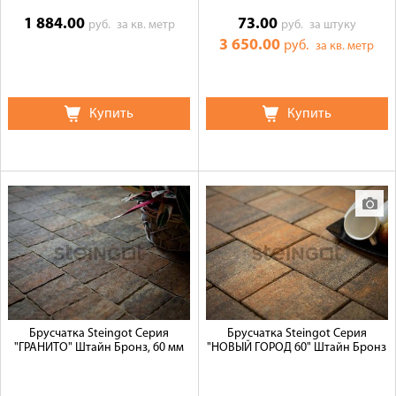
1 884.00
73.00
руб.
за кв. метр
руб.
за штуку
3 650.00
руб.
за кв. метр
Купить
Купить
Брусчатка Steingot Серия
Брусчатка Steingot Серия
"ГРАНИТО" Штайн Бронз, 60 мм
"НОВЫЙ ГОРОД 60" Штайн Бронз