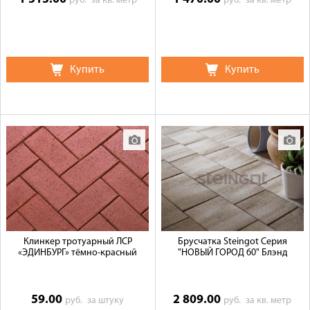
руб.
за кв. метр
руб.
за кв. метр
Купить
Купить
Клинкер тротуарный ЛСР
Брусчатка Steingot Серия
«ЭДИНБУРГ» тёмно-красный
"НОВЫЙ ГОРОД 60" Блэнд
59.00
2 809.00
руб.
за штуку
руб.
за кв. метр