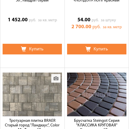
50", Квадрат серый
«ЛОНДОН» ЛОНГ красный
1 452.00
54.00
руб.
за кв. метр
руб.
за штуку
2 700.00
руб.
за кв. метр
Купить
Купить
Тротуарная плитка BRAER
Брусчатка Steingot Серия
Старый город "Ландхаус", Color
"КЛАССИКА КРУГОВАЯ"