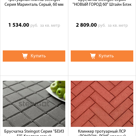
Серия Маринталь Серый, 60 мм
"НОВЫЙ ГОРОД 60" Штайн Блэк
1 534.00
2 809.00
руб.
за кв. метр
руб.
за кв. метр
Купить
Купить
Брусчатка Steingot Серия "БЕЙЗ
Клинкер тротуарный ЛСР