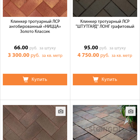
Клинкер тротуарный ЛСР
Клинкер тротуарный ЛСР
ангобированный «НИЦЦА»
"ШТУТГАРД" ЛОНГ графитовый
Золото Классик
66.00
95.00
руб.
за штуку
руб.
за штуку
3 300.00
4 750.00
руб.
руб.
за кв. метр
за кв. метр
Купить
Купить