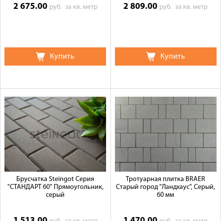
2 675.00
2 809.00
руб.
за кв. метр
руб.
за кв. метр
Купить
Купить
Брусчатка Steingot Серия
Тротуарная плитка BRAER
"СТАНДАРТ 60" Прямоугольник,
Старый город "Ландхаус", Серый,
серый
60 мм
1 513.00
1 470.00