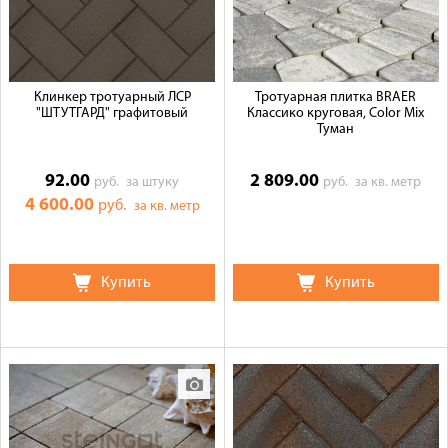
Клинкер тротуарный ЛСР
Тротуарная плитка BRAER
"ШТУТГАРД" графитовый
Классико круговая, Color Mix
Туман
92.00
2 809.00
руб.
за штуку
руб.
за кв. метр
4 600.00
руб.
за кв. метр
Купить
Купить