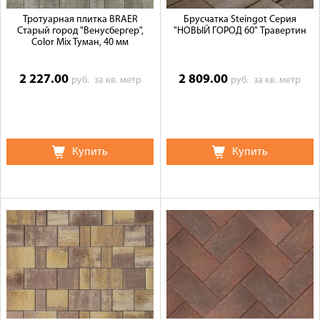
Тротуарная плитка BRAER
Брусчатка Steingot Серия
Старый город "Венусбергер",
"НОВЫЙ ГОРОД 60" Травертин
Color Mix Туман, 40 мм
2 227.00
2 809.00
руб.
за кв. метр
руб.
за кв. метр
Купить
Купить