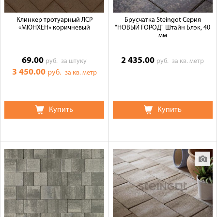
Клинкер тротуарный ЛСР
Брусчатка Steingot Серия
«МЮНХЕН» коричневый
"НОВЫЙ ГОРОД" Штайн Блэк, 40
мм
69.00
2 435.00
руб.
за штуку
руб.
за кв. метр
3 450.00
руб.
за кв. метр
Купить
Купить