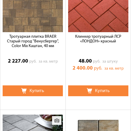
Тротуарная плитка BRAER
Клинкер тротуарный ЛСР
Старый город "Венусбергер",
«ЛОНДОН» красный
Color Mix Каштан, 40 мм
2 227.00
48.00
руб.
за кв. метр
руб.
за штуку
2 400.00
руб.
за кв. метр
Купить
Купить