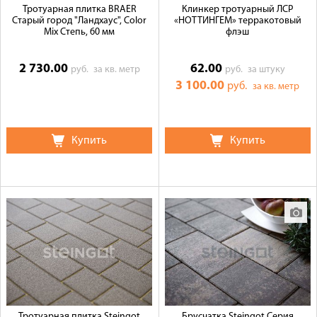
Тротуарная плитка BRAER
Клинкер тротуарный ЛСР
Старый город "Ландхаус", Color
«НОТТИНГЕМ» терракотовый
Mix Степь, 60 мм
флэш
2 730.00
62.00
руб.
за кв. метр
руб.
за штуку
3 100.00
руб.
за кв. метр
Купить
Купить
Тротуарная плитка Steingot
Брусчатка Steingot Серия