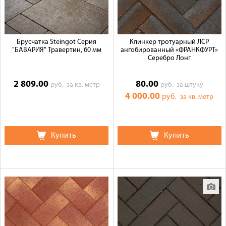
Брусчатка Steingot Серия
Клинкер тротуарный ЛСР
"БАВАРИЯ" Травертин, 60 мм
ангобированный «ФРАНКФУРТ»
Серебро Лонг
2 809.00
80.00
руб.
за кв. метр
руб.
за штуку
4 000.00
руб.
за кв. метр
Купить
Купить