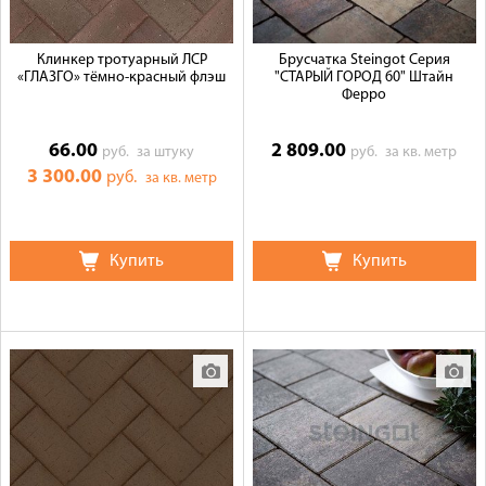
Клинкер тротуарный ЛСР
Брусчатка Steingot Серия
«ГЛАЗГО» тёмно-красный флэш
"СТАРЫЙ ГОРОД 60" Штайн
Ферро
66.00
2 809.00
руб.
за штуку
руб.
за кв. метр
3 300.00
руб.
за кв. метр
Купить
Купить