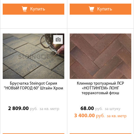
Купить
Купить
Брусчатка Steingot Серия
Клинкер тротуарный ЛСР
"НОВЫЙ ГОРОД 60" Штайн Хром
«НОТТИНГЕМ» ЛОНГ
терракотовый флэш
2 809.00
68.00
руб.
за кв. метр
руб.
за штуку
3 400.00
руб.
за кв. метр