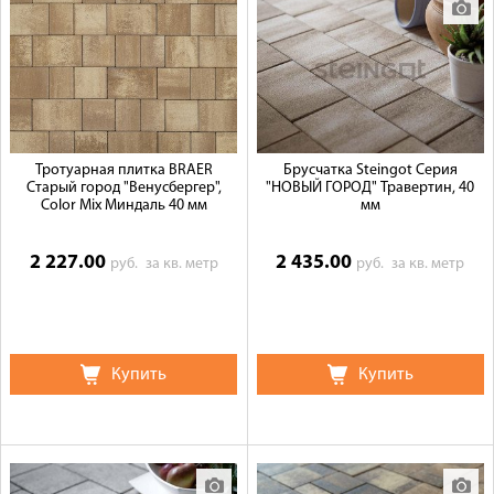
Доставка
Сотрудничество
Галерея объектов
Контакты
Тротуарная плитка BRAER
Брусчатка Steingot Серия
Старый город "Венусбергер",
"НОВЫЙ ГОРОД" Травертин, 40
Color Mix Миндаль 40 мм
мм
2 227.00
2 435.00
руб.
за кв. метр
руб.
за кв. метр
Купить
Купить