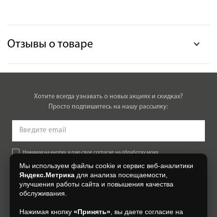
Отзывы о товаре
Хотите всегда узнавать о новых акциях и скидках?
Просто подпишитесь на нашу рассылку:
Нажимая на кнопку, я даю свое согласие на обработку моих
персональных данных, на условиях и для целей, определенных в
Мы используем файлы cookie и сервис веб-аналитики
Согласии на обработку персональных данных
.
Яндекс.Метрика
для анализа посещаемости,
улучшения работы сайта и повышения качества
Подписаться
обслуживания.
Нажимая кнопку
«Принять»
, вы даете согласие на