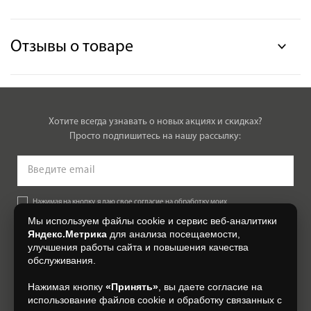
Отзывы о товаре
Хотите всегда узнавать о новых акциях и скидках?
Просто подпишитесь на нашу рассылку:
Нажимая на кнопку, я даю свое согласие на обработку моих
персональных данных, на условиях и для целей, определенных в
Мы используем файлы cookie и сервис веб-аналитики
Согласии на обработку персональных данных
.
Яндекс.Метрика
для анализа посещаемости,
улучшения работы сайта и повышения качества
Подписаться
обслуживания.
Нажимая кнопку
«Принять»
, вы даете согласие на
+7 (4832) 300-007
использование файлов cookie и обработку связанных с