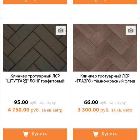
Клинкер тротуарный ЛСР
Клинкер тротуарный ЛСР
"ШТУТГАРД" ЛОНГ графитовый
«ГЛАЗГО» тёмно-красный флэш
95.00
66.00
руб.
за штуку
руб.
за штуку
4 750.00
3 300.00
руб.
руб.
за кв. метр
за кв. метр
Купить
Купить