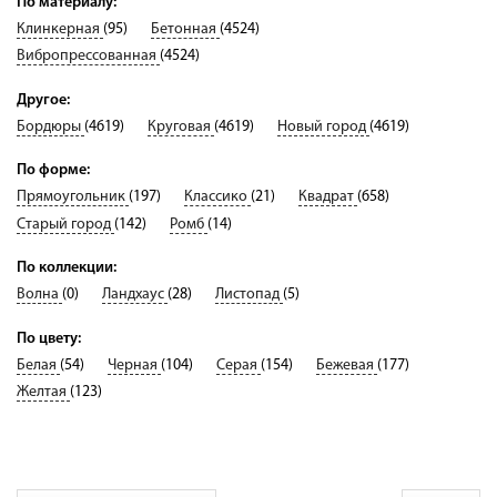
По материалу:
Доставка
Клинкерная
(95)
Бетонная
(4524)
Сотрудничество
Вибропрессованная
(4524)
Галерея объектов
Другое:
Бордюры
(4619)
Круговая
(4619)
Новый город
(4619)
Контакты
По форме:
Прямоугольник
(197)
Классико
(21)
Квадрат
(658)
Старый город
(142)
Ромб
(14)
По коллекции:
Волна
(0)
Ландхаус
(28)
Листопад
(5)
По цвету:
Белая
(54)
Черная
(104)
Серая
(154)
Бежевая
(177)
Желтая
(123)