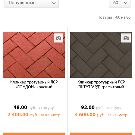
Популярные
60
Товары
1-60
из
86
Клинкер тротуарный ЛСР
Клинкер тротуарный ЛСР
«ЛОНДОН» красный
"ШТУТГАРД" графитовый
48.00
92.00
руб.
за штуку
руб.
за штуку
2 400.00
4 600.00
руб.
руб.
за кв. метр
за кв. метр