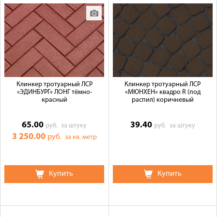
Клинкер тротуарный ЛСР
Клинкер тротуарный ЛСР
«ЭДИНБУРГ» ЛОНГ тёмно-
«МЮНХЕН» квадро R (под
красный
распил) коричневый
65.00
39.40
руб.
за штуку
руб.
за штуку
3 250.00
руб.
за кв. метр
Купить
Купить