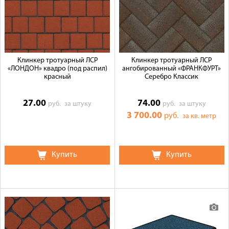
Клинкер тротуарный ЛСР
Клинкер тротуарный ЛСР
«ЛОНДОН» квадро (под распил)
ангобированный «ФРАНКФУРТ»
красный
Серебро Классик
27.00
74.00
руб.
за штуку
руб.
за штуку
3 700.00
руб.
за кв. метр
Купить
Купить