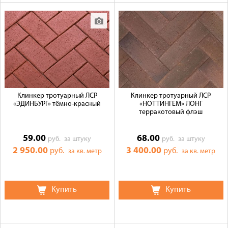
Клинкер тротуарный ЛСР
Клинкер тротуарный ЛСР
«ЭДИНБУРГ» тёмно-красный
«НОТТИНГЕМ» ЛОНГ
терракотовый флэш
59.00
68.00
руб.
за штуку
руб.
за штуку
2 950.00
3 400.00
руб.
руб.
за кв. метр
за кв. метр
Купить
Купить