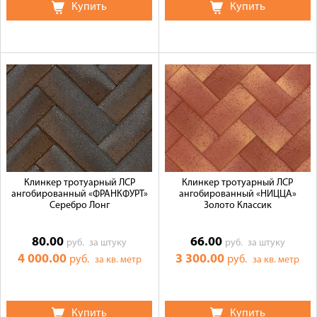
Купить
Купить
Клинкер тротуарный ЛСР
Клинкер тротуарный ЛСР
ангобированный «ФРАНКФУРТ»
ангобированный «НИЦЦА»
Серебро Лонг
Золото Классик
80.00
66.00
руб.
за штуку
руб.
за штуку
4 000.00
3 300.00
руб.
руб.
за кв. метр
за кв. метр
Купить
Купить