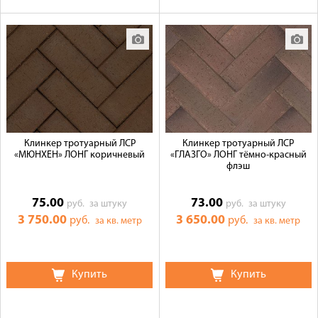
Клинкер тротуарный ЛСР
Клинкер тротуарный ЛСР
«МЮНХЕН» ЛОНГ коричневый
«ГЛАЗГО» ЛОНГ тёмно-красный
флэш
75.00
73.00
руб.
за штуку
руб.
за штуку
3 750.00
3 650.00
руб.
руб.
за кв. метр
за кв. метр
Купить
Купить