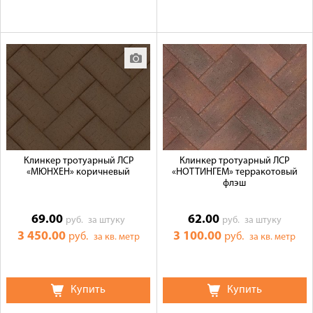
Клинкер тротуарный ЛСР
Клинкер тротуарный ЛСР
«МЮНХЕН» коричневый
«НОТТИНГЕМ» терракотовый
флэш
69.00
62.00
руб.
за штуку
руб.
за штуку
3 450.00
3 100.00
руб.
руб.
за кв. метр
за кв. метр
Купить
Купить