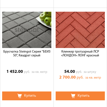
Брусчатка Steingot Серия "БЕЙЗ
Клинкер тротуарный ЛСР
50", Квадрат серый
«ЛОНДОН» ЛОНГ красный
1 452.00
54.00
руб.
за кв. метр
руб.
за штуку
2 700.00
руб.
за кв. метр
Купить
Купить