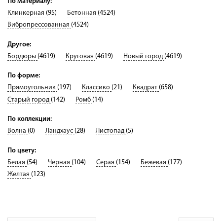
По материалу:
Доставка
Клинкерная
(95)
Бетонная
(4524)
Сотрудничество
Вибропрессованная
(4524)
Галерея объектов
Другое:
Бордюры
(4619)
Круговая
(4619)
Новый город
(4619)
Контакты
По форме:
Прямоугольник
(197)
Классико
(21)
Квадрат
(658)
Старый город
(142)
Ромб
(14)
По коллекции:
Волна
(0)
Ландхаус
(28)
Листопад
(5)
По цвету:
Белая
(54)
Черная
(104)
Серая
(154)
Бежевая
(177)
Желтая
(123)