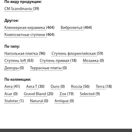
По виду продукции:
CM Scandinavia
(39)
Другое:
Клинкерная керамика
(464)
Вибролитьё
(464)
Композитные ступени
(464)
По типу:
Напольная плитка
(96)
Ступень флорентийская
(59)
Ступень loft
(63)
Ступень прямая
(18)
Мозаика
(0)
Декоры
(0)
Террасные плиты
(0)
По коллекции:
Aera
(41)
Aera T
(30)
Duro
(0)
Roccia
(56)
Terra
(18)
Asar
(0)
Gravel Bland
(20)
Zoe
(19)
Selected
(9)
Stalotec
(1)
Natural
(0)
Antique
(0)