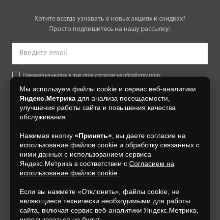
Хотите всегда узнавать о новых акциях и скидках?
Просто подпишитесь на нашу рассылку:
Нажимая на кнопку, я даю свое согласие на обработку моих
персональных данных, на условиях и для целей, определенных в
Мы используем файлы cookie и сервис веб-аналитики
Согласии на обработку персональных данных
.
Яндекс.Метрика
для анализа посещаемости,
улучшения работы сайта и повышения качества
Подписаться
обслуживания.
Нажимая кнопку
«Принять»
, вы даете согласие на
+7 (4832) 300-007
использование файлов cookie и обработку связанных с
ними данных с использованием сервиса
Яндекс.Метрика в соответствии с
Согласием на
использование файлов cookie
.
Если вы нажмете «Отклонить», файлы cookie, не
являющиеся технически необходимыми для работы
сайта, включая сервис веб-аналитики Яндекс.Метрика,
использоваться не будут.