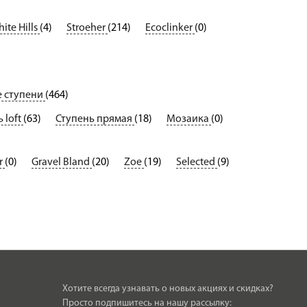
te Hills
(4)
Stroeher
(214)
Ecoclinker
(0)
 ступени
(464)
 loft
(63)
Ступень прямая
(18)
Мозаика
(0)
r
(0)
Gravel Bland
(20)
Zoe
(19)
Selected
(9)
Хотите всегда узнавать о новых акциях и скидках?
Просто подпишитесь на нашу рассылку: