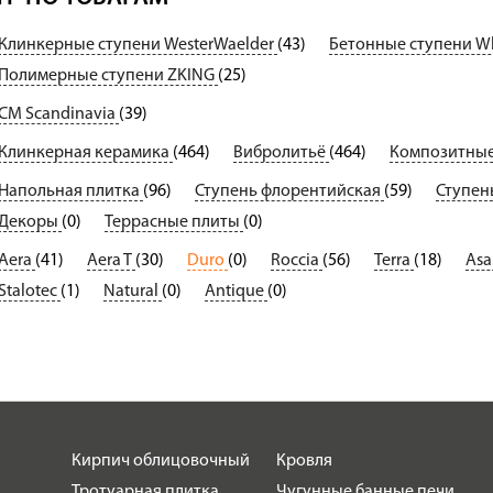
Клинкерные ступени WesterWaelder
(43)
Бетонные ступени Whi
Полимерные ступени ZKING
(25)
CM Scandinavia
(39)
Клинкерная керамика
(464)
Вибролитьё
(464)
Композитные
Напольная плитка
(96)
Ступень флорентийская
(59)
Ступень
Декоры
(0)
Террасные плиты
(0)
Aera
(41)
Aera T
(30)
Duro
(0)
Roccia
(56)
Terra
(18)
Asa
Stalotec
(1)
Natural
(0)
Antique
(0)
Кирпич облицовочный
Кровля
Тротуарная плитка
Чугунные банные печи