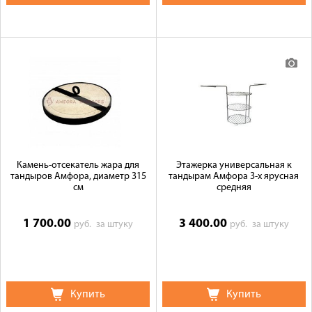
Камень-отсекатель жара для
Этажерка универсальная к
тандыров Амфора, диаметр 315
тандырам Амфора 3-х ярусная
см
средняя
1 700.00
3 400.00
руб.
за штуку
руб.
за штуку
Купить
Купить