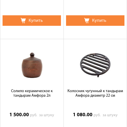
Купить
Купить
Солило керамическое к
Колосник чугунный к тандырам
тандырам Амфора 2л
Амфора диаметр 22 см
1 500.00
1 080.00
руб.
за штуку
руб.
за штуку