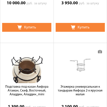
10 000.00
3 950.00
руб.
за штуку
руб.
за штуку
Купить
Купить
Подставка под казан Амфора
Этажерка универсальная к
Атаман, Скиф, Восточный,
тандырам Амфора 2-х ярусная
Аладдин, Аладдин_mini
малая
1 300.00
2 100.00