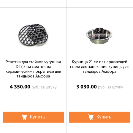
Решетка для стейков чугунная
Курница 21 см из нержавещей
D27,5 см с матовым
стали для запекания курицы для
керамическим покрытием для
тандыров Амфора
тандыров Амфора
4 350.00
3 030.00
руб.
за штуку
руб.
за штуку
Купить
Купить