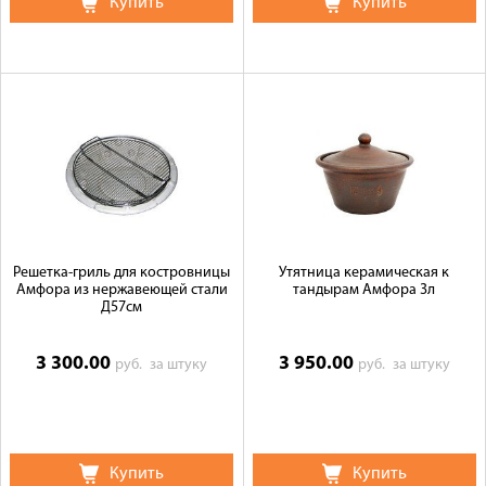
Купить
Купить
Решетка-гриль для костровницы
Утятница керамическая к
Амфора из нержавеющей стали
тандырам Амфора 3л
Д57см
3 300.00
3 950.00
руб.
за штуку
руб.
за штуку
Купить
Купить