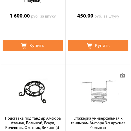
подушки)
1 600.00
450.00
руб.
за штуку
руб.
за штуку
Купить
Купить
Подставка под тандыр Амфора
Этажерка универсальная к
Атаман, Большой, Есаул,
тандырам Амфора 3-х ярусная
Кочевник, Охотник, Викинг (d-
большая