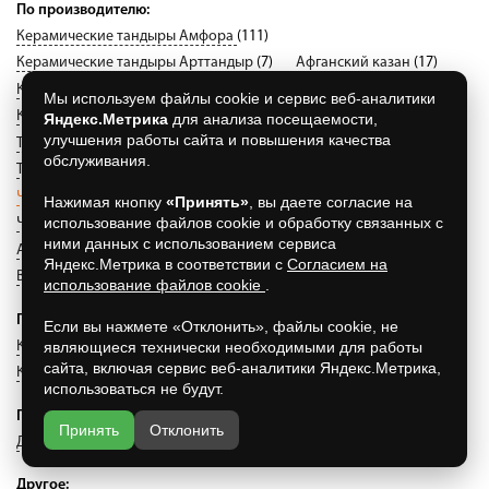
По производителю:
Керамические тандыры Амфора
(111)
Керамические тандыры Арттандыр
(7)
Афганский казан
(17)
Керамические тандыры Технокерамика
(7)
Мы используем файлы cookie и сервис веб-аналитики
Керамические печи Барельеф
(0)
Узбекский казан
(129)
Яндекс.Метрика
для анализа посещаемости,
улучшения работы сайта и повышения качества
Тандыры
(41)
Аксессуары Амфора
(55)
Амфора
(111)
обслуживания.
ТехноКерамика
(46)
Барельеф
(1)
Чехлы для тандыров Амфора
(111)
Нажимая кнопку
«Принять»
, вы даете согласие на
использование файлов cookie и обработку связанных с
Чехлы для тандыров Технокерамика
(46)
ними данных с использованием сервиса
Аксессуары ТехноКерамика
(31)
Аксессуары Барельеф
(0)
Яндекс.Метрика в соответствии с
Согласием на
Везувий
(181)
использование файлов cookie
.
По виду продукции:
Если вы нажмете «Отклонить», файлы cookie, не
Казаны
(50)
Мангалы
(52)
Скороварки
(14)
являющиеся технически необходимыми для работы
сайта, включая сервис веб-аналитики Яндекс.Метрика,
Керамические грили
(47)
использоваться не будут.
По типу тандыров:
Принять
Отклонить
Дровяные тандыры
(58)
Электрические тандыры
(0)
Другое: