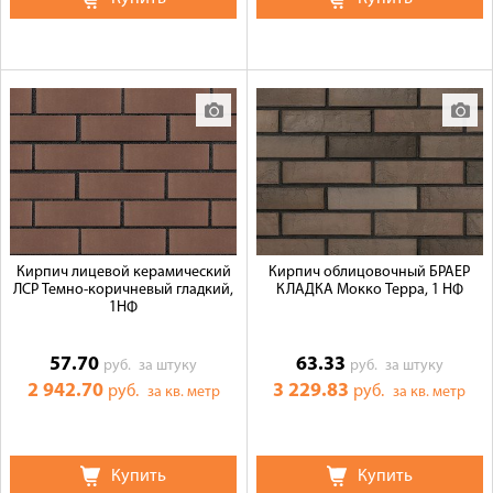
Кирпич лицевой керамический
Кирпич облицовочный БРАЕР
ЛСР Темно-коричневый гладкий,
КЛАДКА Мокко Терра, 1 НФ
1НФ
57.70
63.33
руб.
за штуку
руб.
за штуку
2 942.70
3 229.83
руб.
руб.
за кв. метр
за кв. метр
Купить
Купить