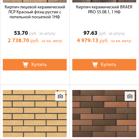
Кирпич лицевой керамический
Кирпич керамический BRAER
ЛСР Красный флэш рустик с
PRO 55.08.1, 1 НФ
пепельной посыпкой 1НФ
53.70
97.63
руб.
за штуку
руб.
за штуку
2 738.70
4 979.13
руб.
руб.
за кв. метр
за кв. метр
Купить
Купить