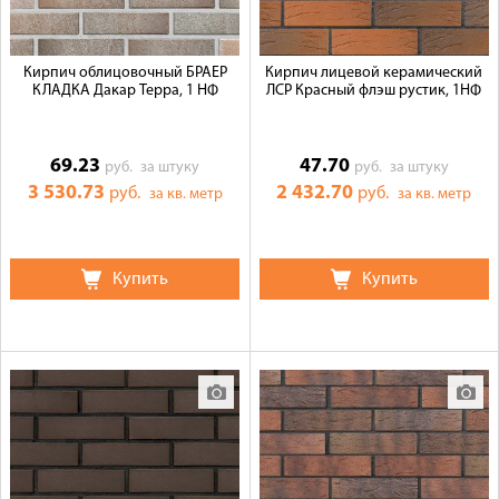
Кирпич облицовочный БРАЕР
Кирпич лицевой керамический
КЛАДКА Дакар Терра, 1 НФ
ЛСР Красный флэш рустик, 1НФ
69.23
47.70
руб.
за штуку
руб.
за штуку
3 530.73
2 432.70
руб.
руб.
за кв. метр
за кв. метр
Купить
Купить