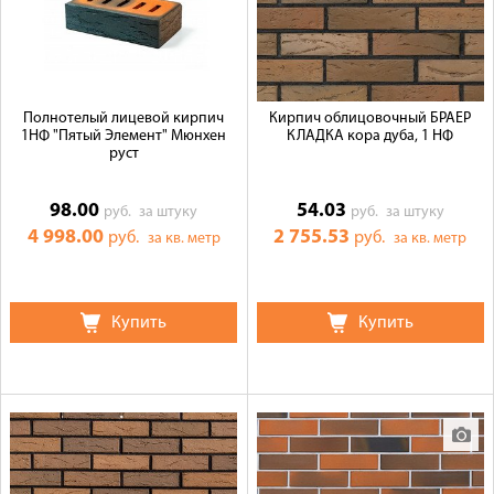
Полнотелый лицевой кирпич
Кирпич облицовочный БРАЕР
1НФ "Пятый Элемент" Мюнхен
КЛАДКА кора дуба, 1 НФ
руст
98.00
54.03
руб.
за штуку
руб.
за штуку
4 998.00
2 755.53
руб.
руб.
за кв. метр
за кв. метр
Купить
Купить