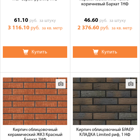
коричневый Бархат 1НФ
61.10
46.60
руб.
за штуку
руб.
за штуку
3 116.10
2 376.60
руб.
руб.
за кв. метр
за кв. метр
Купить
Купить
Кирпич облицовочный
Кирпич облицовочный БРАЕР
керамический ЖКЗ Красный
КЛАДКА Limited риф, 1 НФ
Бархат 1НФ