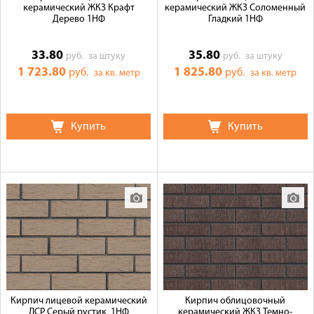
керамический ЖКЗ Крафт
керамический ЖКЗ Соломенный
Дерево 1НФ
Гладкий 1НФ
33.80
35.80
руб.
за штуку
руб.
за штуку
1 723.80
1 825.80
руб.
руб.
за кв. метр
за кв. метр
Купить
Купить
Кирпич лицевой керамический
Кирпич облицовочный
ЛСР Серый рустик, 1НФ
керамический ЖКЗ Темно-