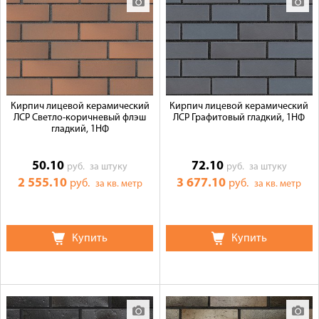
Кирпич лицевой керамический
Кирпич лицевой керамический
ЛСР Светло-коричневый флэш
ЛСР Графитовый гладкий, 1НФ
гладкий, 1НФ
50.10
72.10
руб.
за штуку
руб.
за штуку
2 555.10
3 677.10
руб.
руб.
за кв. метр
за кв. метр
Купить
Купить