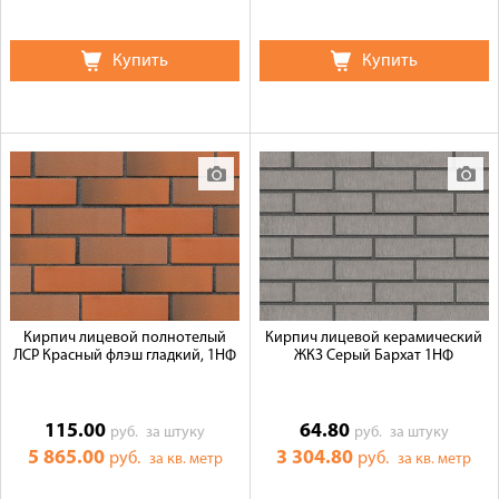
Купить
Купить
Кирпич лицевой полнотелый
Кирпич лицевой керамический
ЛСР Красный флэш гладкий, 1НФ
ЖКЗ Серый Бархат 1НФ
115.00
64.80
руб.
за штуку
руб.
за штуку
5 865.00
3 304.80
руб.
руб.
за кв. метр
за кв. метр