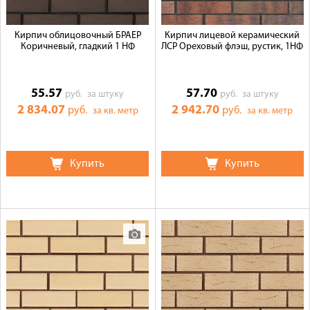
Кирпич облицовочный БРАЕР
Кирпич лицевой керамический
Коричневый, гладкий 1 НФ
ЛСР Ореховый флэш, рустик, 1НФ
55.57
57.70
руб.
за штуку
руб.
за штуку
2 834.07
2 942.70
руб.
руб.
за кв. метр
за кв. метр
Купить
Купить