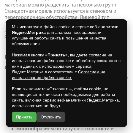
материал можно разделить на несколько групп.
Стандартная модель используется в стеновом и
перегородочном обустройстве. Лицевой тип
подходит для отделки фасадов. Данный кирпич с
Мы используем файлы cookie и сервис веб-аналитики
высокопрочными характеристиками обладает
Яндекс.Метрика
для анализа посещаемости,
отличными влагозащитными показателями.
улучшения работы сайта и повышения качества
обслуживания.
Нажимая кнопку
«Принять»
, вы даете согласие на
Особенности одинарного
использование файлов cookie и обработку связанных с
облицовочного кирпича
ними данных с использованием сервиса
Яндекс.Метрика в соответствии с
Согласием на
использование файлов cookie
.
Кирпич этого размера выгодно выделяется по таким
показателям, как:
Если вы нажмете «Отклонить», файлы cookie, не
являющиеся технически необходимыми для работы
восприятие различного рода механических
сайта, включая сервис веб-аналитики Яндекс.Метрика,
нагрузок;
использоваться не будут.
долговечность (до 50 и выше лет);
благодаря высокой влагостойкости, не требует
Принять
Отклонить
дополнительной обработки;
многообразием по типу шероховатости и