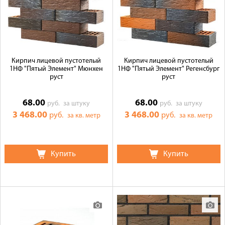
Кирпич лицевой пустотелый
Кирпич лицевой пустотелый
1НФ "Пятый Элемент" Мюнхен
1НФ "Пятый Элемент" Регенсбург
руст
руст
68.00
68.00
руб.
за штуку
руб.
за штуку
3 468.00
3 468.00
руб.
руб.
за кв. метр
за кв. метр
Купить
Купить