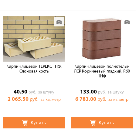
Кирпич лицевой ТЕРЕКС 1НФ,
Кирпич лицевой полнотелый
Слоновая кость
ЛСР Коричневый гладкий, R60
1НФ
40.50
133.00
руб.
за штуку
руб.
за штуку
2 065.50
6 783.00
руб.
руб.
за кв. метр
за кв. метр
Купить
Купить