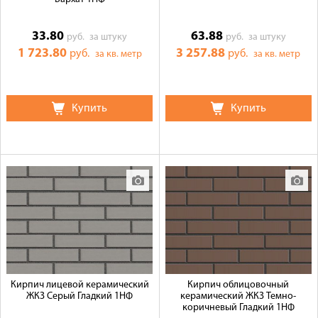
33.80
63.88
руб.
за штуку
руб.
за штуку
1 723.80
3 257.88
руб.
руб.
за кв. метр
за кв. метр
Купить
Купить
Кирпич лицевой керамический
Кирпич облицовочный
ЖКЗ Серый Гладкий 1НФ
керамический ЖКЗ Темно-
коричневый Гладкий 1НФ