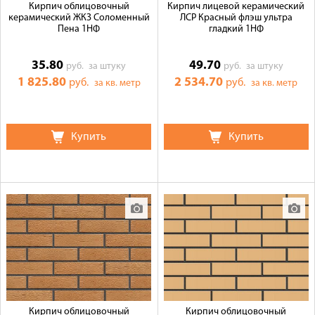
Кирпич облицовочный
Кирпич лицевой керамический
керамический ЖКЗ Соломенный
ЛСР Красный флэш ультра
Пена 1НФ
гладкий 1НФ
35.80
49.70
руб.
за штуку
руб.
за штуку
1 825.80
2 534.70
руб.
руб.
за кв. метр
за кв. метр
Купить
Купить
Кирпич облицовочный
Кирпич облицовочный