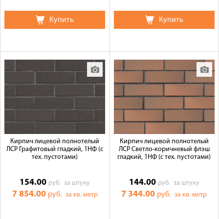
Купить
Купить
Кирпич лицевой полнотелый
Кирпич лицевой полнотелый
ЛСР Графитовый гладкий, 1НФ (с
ЛСР Светло-коричневый флэш
тех. пустотами)
гладкий, 1НФ (с тех. пустотами)
154.00
144.00
руб.
за штуку
руб.
за штуку
7 854.00
7 344.00
руб.
руб.
за кв. метр
за кв. метр