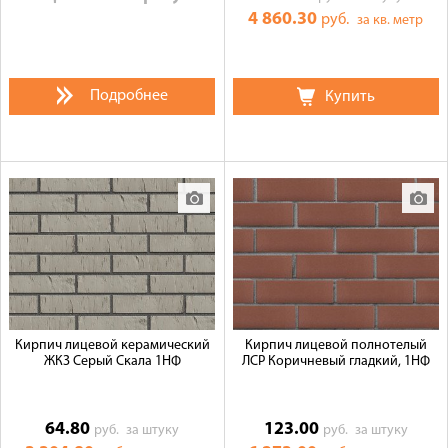
4 860.30
руб.
за кв. метр
Подробнее
Купить
Кирпич лицевой керамический
Кирпич лицевой полнотелый
ЖКЗ Серый Скала 1НФ
ЛСР Коричневый гладкий, 1НФ
64.80
123.00
руб.
за штуку
руб.
за штуку