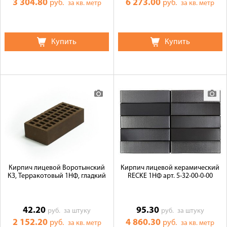
3 304.80
6 273.00
руб.
руб.
за кв. метр
за кв. метр
Купить
Купить
Кирпич лицевой Воротынский
Кирпич лицевой керамический
КЗ, Терракотовый 1НФ, гладкий
RECKE 1НФ арт. 5-32-00-0-00
42.20
95.30
руб.
за штуку
руб.
за штуку
2 152.20
4 860.30
руб.
руб.
за кв. метр
за кв. метр