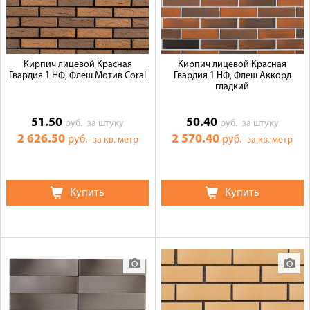
Кирпич лицевой Красная
Кирпич лицевой Красная
Гвардия 1 НФ, Флеш Мотив Coral
Гвардия 1 НФ, Флеш Аккорд
гладкий
51.50
50.40
руб.
за штуку
руб.
за штуку
2 626.50
2 570.40
руб.
руб.
за кв. метр
за кв. метр
Купить
Купить