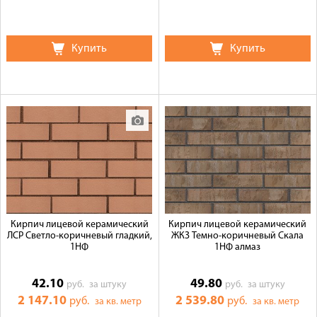
Купить
Купить
Кирпич лицевой керамический
Кирпич лицевой керамический
ЛСР Светло-коричневый гладкий,
ЖКЗ Темно-коричневый Скала
1НФ
1НФ алмаз
42.10
49.80
руб.
за штуку
руб.
за штуку
2 147.10
2 539.80
руб.
руб.
за кв. метр
за кв. метр