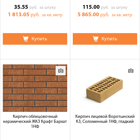
35.55
115.00
руб.
за штуку
руб.
за штуку
1 813.05
5 865.00
руб.
руб.
за кв. метр
за кв. метр
Купить
Купить
Кирпич облицовочный
Кирпич лицевой Воротынский
керамический ЖКЗ Крафт Бархат
КЗ, Соломенный 1НФ, гладкий
1НФ