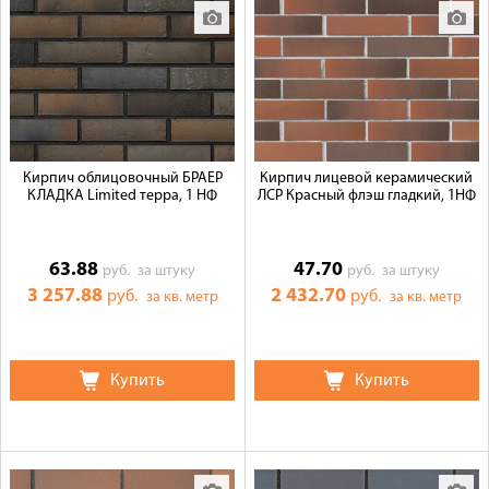
Кирпич облицовочный БРАЕР
Кирпич лицевой керамический
КЛАДКА Limited терра, 1 НФ
ЛСР Красный флэш гладкий, 1НФ
63.88
47.70
руб.
за штуку
руб.
за штуку
3 257.88
2 432.70
руб.
руб.
за кв. метр
за кв. метр
Купить
Купить