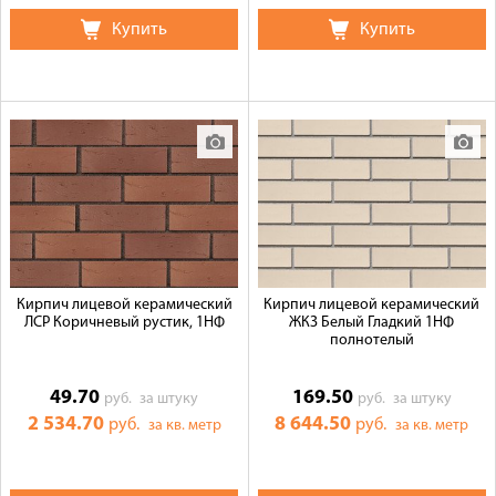
Купить
Купить
Кирпич лицевой керамический
Кирпич лицевой керамический
ЛСР Коричневый рустик, 1НФ
ЖКЗ Белый Гладкий 1НФ
полнотелый
49.70
169.50
руб.
за штуку
руб.
за штуку
2 534.70
8 644.50
руб.
руб.
за кв. метр
за кв. метр