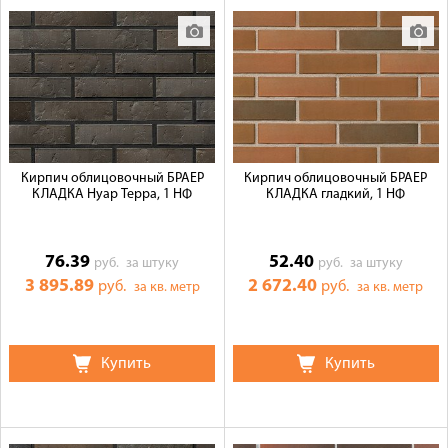
Доставка
Сотрудничество
Галерея объектов
Контакты
Кирпич облицовочный БРАЕР
Кирпич облицовочный БРАЕР
КЛАДКА Нуар Терра, 1 НФ
КЛАДКА гладкий, 1 НФ
76.39
52.40
руб.
за штуку
руб.
за штуку
3 895.89
2 672.40
руб.
руб.
за кв. метр
за кв. метр
Купить
Купить