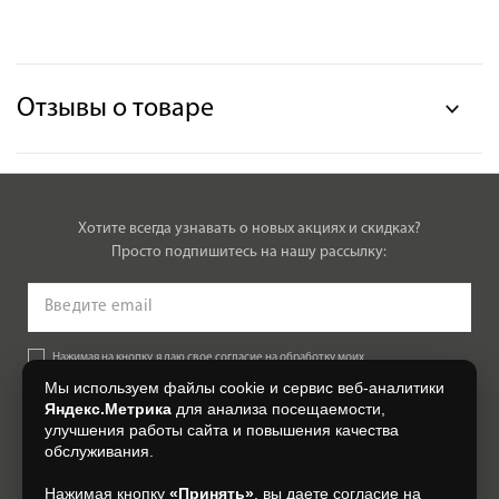
Отзывы о товаре
Хотите всегда узнавать о новых акциях и скидках?
Просто подпишитесь на нашу рассылку:
Нажимая на кнопку, я даю свое согласие на обработку моих
персональных данных, на условиях и для целей, определенных в
Мы используем файлы cookie и сервис веб-аналитики
Согласии на обработку персональных данных
.
Яндекс.Метрика
для анализа посещаемости,
улучшения работы сайта и повышения качества
Подписаться
обслуживания.
Нажимая кнопку
«Принять»
, вы даете согласие на