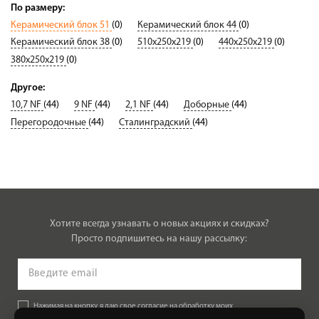
По размеру:
Керамический блок 51
(0)
Керамический блок 44
(0)
Керамический блок 38
(0)
510х250х219
(0)
440х250х219
(0)
380х250х219
(0)
Другое:
10,7 NF
(44)
9 NF
(44)
2,1 NF
(44)
Доборные
(44)
Перегородочные
(44)
Сталинградский
(44)
Хотите всегда узнавать о новых акциях и скидках?
Просто подпишитесь на нашу рассылку:
Нажимая на кнопку, я даю свое согласие на обработку моих
персональных данных, на условиях и для целей, определенных в