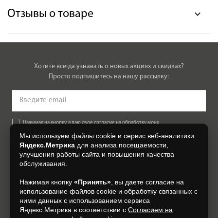
Отзывы о товаре
Хотите всегда узнавать о новых акциях и скидках?
Просто подпишитесь на нашу рассылку:
Нажимая на кнопку, я даю свое согласие на обработку моих
персональных данных, на условиях и для целей, определенных в
Мы используем файлы cookie и сервис веб-аналитики
Согласии на обработку персональных данных
.
Яндекс.Метрика
для анализа посещаемости,
улучшения работы сайта и повышения качества
Подписаться
обслуживания.
Нажимая кнопку
«Принять»
, вы даете согласие на
+7 (4832) 300-007
использование файлов cookie и обработку связанных с
ними данных с использованием сервиса
Яндекс.Метрика в соответствии с
Согласием на