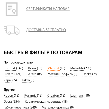
СЕРТИФИКАТЫ НА ТОВАР
ДОСТАВКА БЕСПЛАТНО
БЫСТРЫЙ ФИЛЬТР ПО ТОВАРАМ
По производителю:
Budmat
(146)
Braas
(16)
Mladost
(18)
Metrotile
(299)
Luxard
(121)
Gerard
(86)
Металл Профиль
(0)
Docke
(78)
Vilpe
(85)
Fakro
(0)
Другое:
Roben
(18)
Koramic
(18)
Creaton
(18)
Laumans
(18)
Decra
(554)
Керамическая черепица
(18)
Гибкая черепица
(249)
Металлочерепица
(0)