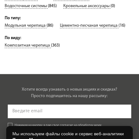
Водосточные системы
(845)
Кровельные аксессуары
(0)
По типу:
Модульная черепица
(86)
Цементно-песчаная черепица
(16)
По виду:
Композитная черепица
(363)
Хотите всегда узнавать о новых акциях и скидках?
Просто подпишитесь на нашу рассылку:
Нажимая на кнопку, я даю свое согласие на обработку моих
персональных данных, на условиях и для целей, определенных в
Мы используем файлы cookie и сервис веб-аналитики
Согласии на обработку персональных данных
.