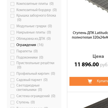
(0)
Композитные плиты
(0)
Композитный бордюр
Крышка заборного блока
(0)
(0)
Модульные грядки
(0)
Накрывные плиты
Ступень ДПК Latitudo
полнотелая 320х24х4
(0)
Облицовка из ДПК
(16)
Ограждения
(0)
Парапеты
Цена
(0)
Подоконники
Приствольные решётки
11 896.00
ру
(0)
(0)
Профильный кирпич
(0)
Садовый паркет
Купит
Светодиодные
(0)
светильники
(0)
Система ограждений
(0)
Ступень