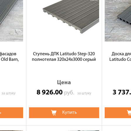
 фасадов
Ступень ДПК Latitudo Step-320
Доска дл
 Old Barn,
полнотелая 320х24х3000 серый
Latitudo Co
Цена
8 926.00
3 737
.
руб.
за штуку
за штуку
ь
Купить