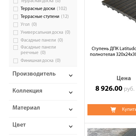
(0)
Террасная доска
(102)
Террасные доски
(12)
Террасные ступени
(0)
Угол
(0)
Универсальная доска
(0)
Фасадные панели
Фасадные панели
Ступень ДПК Latitudo
(0)
реечные
полнотелая 320х24х3
(0)
Финишная доска
Производитель
Цена
8 926.00
руб
Коллекция
Материал
Купит
Цвет