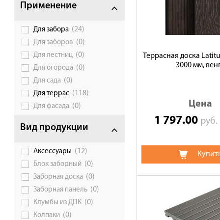
Применение
Сотрудничество
(24)
Для забора
Галерея объектов
(0)
Для заборов
Контакты
(0)
Для лестниц
Террасная доска Latitu
3000 мм, вен
(0)
Для огорода
(0)
Для сада
(118)
Для террас
Цена
(0)
Для фасада
1 797.00
руб
Вид продукции
(12)
Аксессуары
Купит
(0)
Блок заборный
(0)
Заборная доска
(0)
Заборная панель
(0)
Клумбы из ДПК
(0)
Колпаки