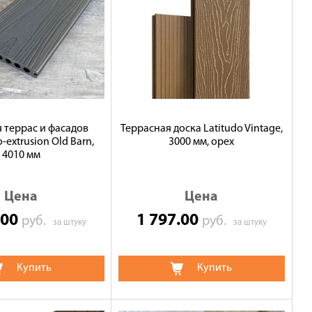
я террас и фасадов
Террасная доска Latitudo Vintage,
-extrusion Old Barn,
3000 мм, орех
4010 мм
Цена
Цена
.00
1 797.00
руб.
руб.
за штуку
за штуку
Купить
Купить