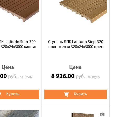
К Latitudo Step-320
Ступень ДПК Latitudo Step-320
 320х24х3000 каштан
полнотелая 320х24х3000 орех
Цена
Цена
.00
8 926.00
руб.
руб.
за штуку
за штуку
Купить
Купить