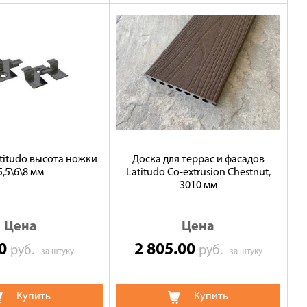
titudo высота ножки
Доска для террас и фасадов
5,5\6\8 мм
Latitudo Co-extrusion Chestnut,
3010 мм
Цена
Цена
00
2 805.00
руб.
руб.
за штуку
за штуку
Купить
Купить