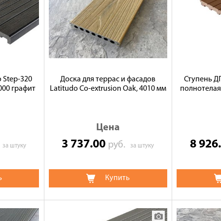
 Step-320
Доска для террас и фасадов
Ступень ДП
000 графит
Latitudo Co-extrusion Oak, 4010 мм
полнотелая
Цена
3 737.00
8 926
.
руб.
за штуку
за штуку
ь
Купить