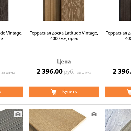
do Vintage,
Террасная доска Latitudo Vintage,
Террасная до
ге
4000 мм, орех
40
Цена
2 396.00
2 396
.
руб.
за штуку
за штуку
ь
Купить