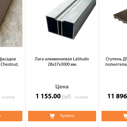
 фасадов
Лага алюминиевая Latitudo
Ступень ДП
 Chestnut,
28х37х3000 мм
полнотелая
Цена
1 155.00
11 89
.
руб.
за штуку
за штуку
ь
Купить