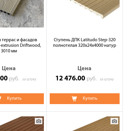
я террас и фасадов
Ступень ДПК Latitudo Step-320
-extrusion Driftwood,
полнотелая 320х24х4000 натур
3010 мм
Цена
Цена
.00
12 476.00
руб.
руб.
за штуку
за штуку
Купить
Купить