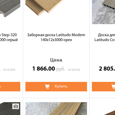
 Step-320
Заборная доска Latitudo Modern
Доска дл
000 серый
140х12х3000 орех
Latitudo Co
Цена
1 866.00
2 805
б.
руб.
за штуку
за штуку
ь
Купить