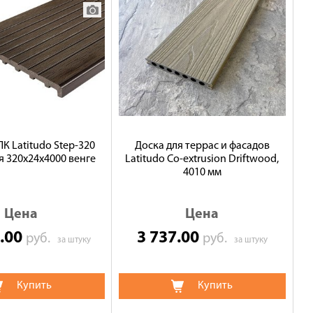
К Latitudo Step-320
Доска для террас и фасадов
 320х24х4000 венге
Latitudo Co-extrusion Driftwood,
4010 мм
Цена
Цена
6.00
3 737.00
руб.
руб.
за штуку
за штуку
Купить
Купить