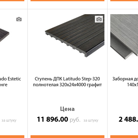
do Estetic
Ступень ДПК Latitudo Step-320
Заборная до
енге
полнотелая 320х24х4000 графит
140х
Цена
11 896.00
2 488
.
руб.
за штуку
за штуку