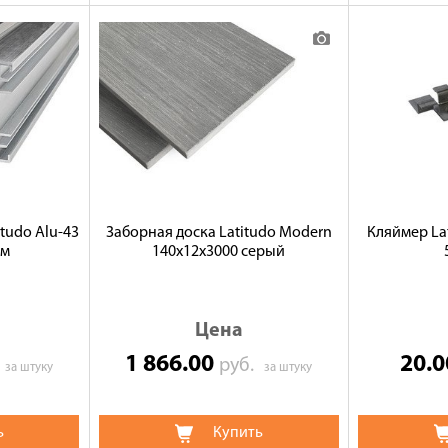
tudo Аlu-43
Заборная доска Latitudo Modern
Кляймер La
мм
140х12х3000 серый
Цена
1 866.00
20.
.
руб.
за штуку
за штуку
ь
Купить