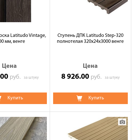
ска Latitudo Vintage,
Ступень ДПК Latitudo Step-320
00 мм, венге
полнотелая 320х24х3000 венге
Цена
Цена
.00
8 926.00
руб.
руб.
за штуку
за штуку
Купить
Купить