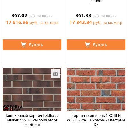
petino
367.02
361.33
руб.
за штуку
руб.
за штуку
17 616.96
17 343.84
руб.
руб.
за кв. метр
за кв. метр
Купить
Купить
Клинкерный кирпич Feldhaus
Кирпич клинкерный ROBEN
Klinker K561NF carbona ardor
WESTERWALD, красный/ пестрый
maritimo
DF