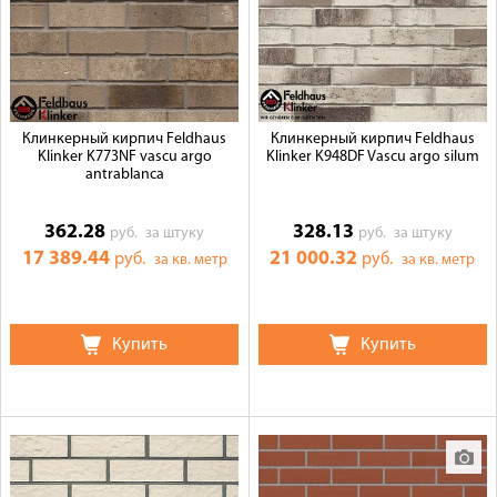
Клинкерный кирпич Feldhaus
Клинкерный кирпич Feldhaus
Klinker K773NF vascu argo
Klinker K948DF Vascu argo silum
antrablanca
362.28
328.13
руб.
за штуку
руб.
за штуку
17 389.44
21 000.32
руб.
руб.
за кв. метр
за кв. метр
Купить
Купить