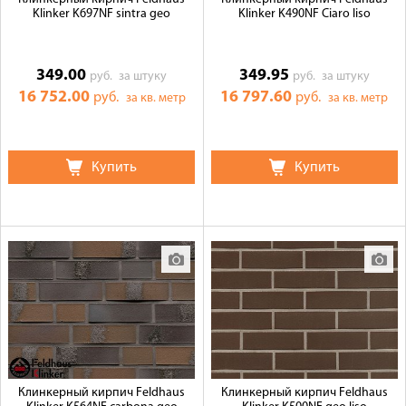
Klinker K697NF sintra geo
Klinker K490NF Ciaro liso
349.00
349.95
руб.
за штуку
руб.
за штуку
16 752.00
16 797.60
руб.
руб.
за кв. метр
за кв. метр
Купить
Купить
Клинкерный кирпич Feldhaus
Клинкерный кирпич Feldhaus