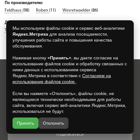
По производителю:
Feldhaus
(98)
Roben
(11)
Wesretwaelder
(86)
Другое:
Мы используем файлы cookie и сервис веб-аналитики
Terca
(1610)
Яндекс.Метрика
для анализа посещаемости,
улучшения работы сайта и повышения качества
обслуживания.
Нажимая кнопку
«Принять»
, вы даете согласие на
использование файлов cookie и обработку связанных с
ними данных с использованием сервиса
Хотите всегда узнавать о новых акциях и скидках?
Яндекс.Метрика в соответствии с
Согласием на
Просто подпишитесь на нашу рассылку:
использование файлов cookie
.
Если вы нажмете «Отклонить», файлы cookie, не
являющиеся технически необходимыми для работы
сайта, включая сервис веб-аналитики Яндекс.Метрика,
использоваться не будут.
Нажимая на кнопку, я даю свое согласие на обработку моих
персональных данных, на условиях и для целей, определенных в
Согласии на обработку персональных данных
.
Принять
Отклонить
Подписаться