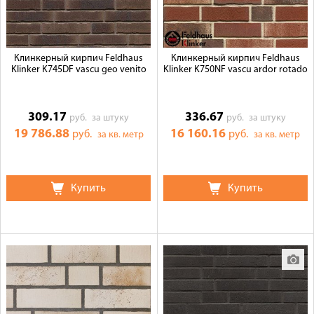
Клинкерный кирпич Feldhaus
Клинкерный кирпич Feldhaus
Klinker K745DF vascu geo venito
Klinker K750NF vascu ardor rotado
309.17
336.67
руб.
за штуку
руб.
за штуку
19 786.88
16 160.16
руб.
руб.
за кв. метр
за кв. метр
Купить
Купить