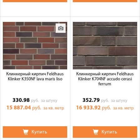
Клинкерный кирпич Feldhaus
Клинкерный кирпич Feldhaus
Klinker K350NF lava maris liso
Klinker K704NF accudo cerasi
ferrum
330.98
352.79
руб.
за штуку
руб.
за штуку
15 887.04
16 933.92
руб.
руб.
за кв. метр
за кв. метр
Купить
Купить