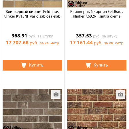
Клинкерный кирпич Feldhaus
Клинкерный кирпич Feldhaus
Klinker K915NF vario sabiosa elabi
Klinker K692NF sintra crema
368.91
357.53
руб.
за штуку
руб.
за штуку
17 707.68
17 161.44
руб.
руб.
за кв. метр
за кв. метр
Купить
Купить