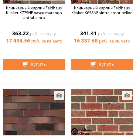
Клинкерный кирпич Feldhaus
Клинкерный кирпич Feldhaus
Klinker K775NF vascu marengo
Klinker K658NF sintra ardor belino
antrablanca
363.22
341.41
руб.
за штуку
руб.
за штуку
17 434.56
16 387.68
руб.
руб.
за кв. метр
за кв. метр
Купить
Купить