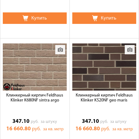
Купить
Купить
Клинкерный кирпич Feldhaus
Клинкерный кирпич Feldhaus
Klinker K680NF sintra argo
Klinker K520NF geo maris
347.10
347.10
руб.
за штуку
руб.
за штуку
16 660.80
16 660.80
руб.
руб.
за кв. метр
за кв. метр