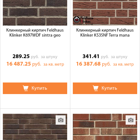
Клинкерный кирпич Feldhaus
Клинкерный кирпич Feldhaus
Klinker K697WDF sintra geo
Klinker K535NF Terra mana
289.25
341.41
руб.
за штуку
руб.
за штуку
16 487.25
16 387.68
руб.
руб.
за кв. метр
за кв. метр
Купить
Купить