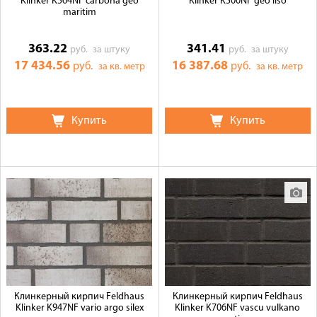
Klinker K564NF carbona geo
Klinker K500NF geo liso
maritim
363.22
341.41
руб.
за штуку
руб.
за штуку
17 434.56
16 387.68
руб.
руб.
за кв. метр
за кв. метр
Купить
Купить
Клинкерный кирпич Feldhaus
Клинкерный кирпич Feldhaus
Klinker K947NF vario argo silex
Klinker K706NF vascu vulkano