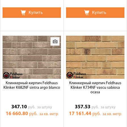
Купить
Купить
Клинкерный кирпич Feldhaus
Клинкерный кирпич Feldhaus
Klinker K682NF sintra argo blanco
Klinker K734NF vascu sabiosa
ocasa
347.10
357.53
руб.
за штуку
руб.
за штуку
16 660.80
17 161.44
руб.
руб.
за кв. метр
за кв. метр