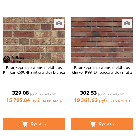
Клинкерный кирпич Feldhaus
Клинкерный кирпич Feldhaus
Klinker K690NF sintra ardor blanca
Klinker K991DF bacco ardor matiz
329.08
302.53
руб.
за штуку
руб.
за штуку
15 795.84
19 361.92
руб.
руб.
за кв. метр
за кв. метр
Купить
Купить