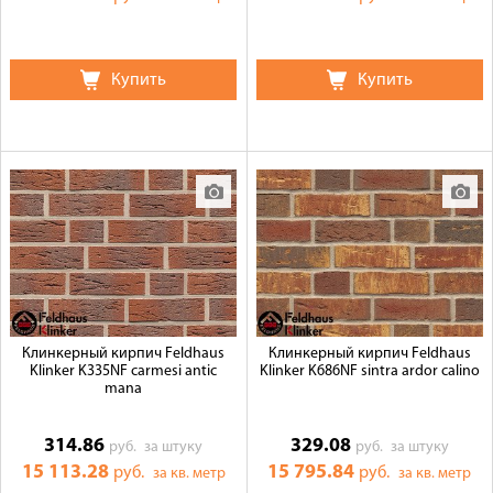
Купить
Купить
Клинкерный кирпич Feldhaus
Клинкерный кирпич Feldhaus
Klinker K335NF carmesi antic
Klinker K686NF sintra ardor calino
mana
314.86
329.08
руб.
за штуку
руб.
за штуку
15 113.28
15 795.84
руб.
руб.
за кв. метр
за кв. метр