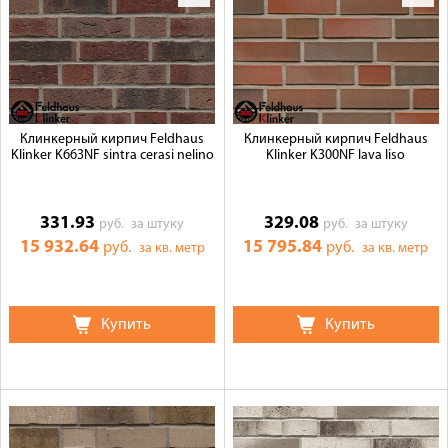
Клинкерный кирпич Feldhaus
Клинкерный кирпич Feldhaus
Klinker K663NF sintra cerasi nelino
Klinker K300NF lava liso
331.93
329.08
руб.
за штуку
руб.
за штуку
15 932.64
15 795.84
руб.
руб.
за кв. метр
за кв. метр
Купить
Купить