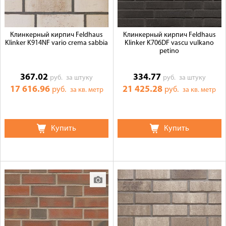
Клинкерный кирпич Feldhaus
Клинкерный кирпич Feldhaus
Klinker K914NF vario crema sabbia
Klinker K706DF vascu vulkano
petino
367.02
334.77
руб.
за штуку
руб.
за штуку
17 616.96
21 425.28
руб.
руб.
за кв. метр
за кв. метр
Купить
Купить