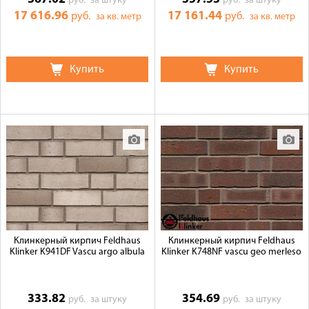
руб.
за штуку
руб.
за штуку
17 616.96
17 161.44
руб.
руб.
за кв. метр
за кв. метр
Купить
Купить
Клинкерный кирпич Feldhaus
Клинкерный кирпич Feldhaus
Klinker K941DF Vascu argo albula
Klinker K748NF vascu geo merleso
333.82
354.69
руб.
за штуку
руб.
за штуку