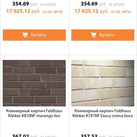
354.69
354.69
руб.
за штуку
руб.
за штуку
17 025.12
17 025.12
руб.
руб.
за кв. метр
за кв. метр
Купить
Купить
Клинкерный кирпич Feldhaus
Клинкерный кирпич Feldhaus
Klinker K810NF marengo liso
Klinker K741NF Vascu crema bora
367.02
357.53