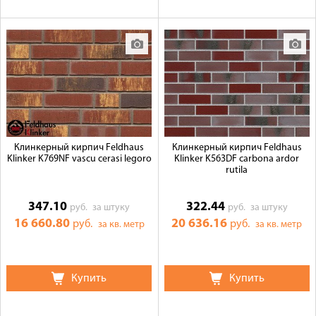
Клинкерный кирпич Feldhaus
Клинкерный кирпич Feldhaus
Klinker K769NF vascu cerasi legoro
Klinker K563DF carbona ardor
rutila
347.10
322.44
руб.
за штуку
руб.
за штуку
16 660.80
20 636.16
руб.
руб.
за кв. метр
за кв. метр
Купить
Купить