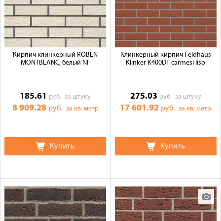
Кирпич клинкерный ROBEN
Клинкерный кирпич Feldhaus
MONTBLANC, белый NF
Klinker K400DF carmesi liso
185.61
275.03
руб.
за штуку
руб.
за штуку
8 909.28
17 601.92
руб.
руб.
за кв. метр
за кв. метр
Купить
Купить