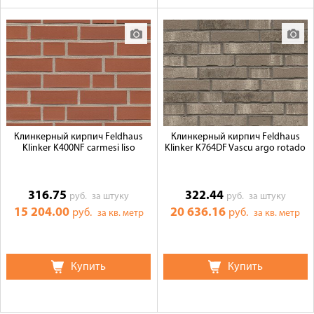
Клинкерный кирпич Feldhaus
Клинкерный кирпич Feldhaus
Klinker K400NF carmesi liso
Klinker K764DF Vascu argo rotado
316.75
322.44
руб.
за штуку
руб.
за штуку
15 204.00
20 636.16
руб.
руб.
за кв. метр
за кв. метр
Купить
Купить