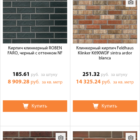
Доставка
Сотрудничество
Галерея объектов
Контакты
Кирпич клинкерный ROBEN
Клинкерный кирпич Feldhaus
FARO, черный с оттенком NF
Klinker K690WDF sintra ardor
blanca
185.61
251.32
руб.
за штуку
руб.
за штуку
8 909.28
14 325.24
руб.
руб.
за кв. метр
за кв. метр
Купить
Купить