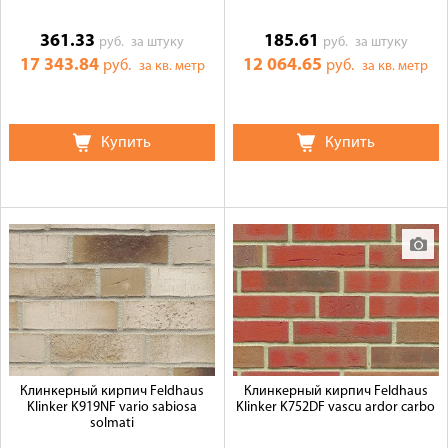
361.33
185.61
руб.
за штуку
руб.
за штуку
17 343.84
12 064.65
руб.
руб.
за кв. метр
за кв. метр
Купить
Купить
Клинкерный кирпич Feldhaus
Клинкерный кирпич Feldhaus
Klinker K919NF vario sabiosa
Klinker K752DF vascu ardor carbo
solmati