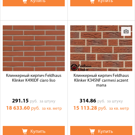
Купить
Купить
Клинкерный кирпич Feldhaus
Клинкерный кирпич Feldhaus
Klinker K490DF ciaro liso
Klinker K345NF carmesi aczent
mana
291.15
314.86
руб.
за штуку
руб.
за штуку
18 633.60
15 113.28
руб.
руб.
за кв. метр
за кв. метр
Купить
Купить