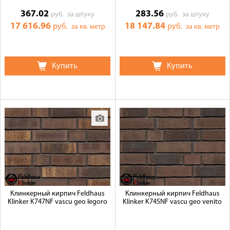
367.02
283.56
руб.
за штуку
руб.
за штуку
17 616.96
18 147.84
руб.
руб.
за кв. метр
за кв. метр
Купить
Купить
Клинкерный кирпич Feldhaus
Клинкерный кирпич Feldhaus
Klinker K747NF vascu geo legoro
Klinker K745NF vascu geo venito