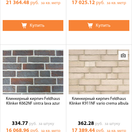
21 364.48
17 025.12
руб.
руб.
за кв. метр
за кв. метр
Купить
Купить
Клинкерный кирпич Feldhaus
Клинкерный кирпич Feldhaus
Klinker K662NF sintra lava azur
Klinker K911NF vario crema albula
334.77
362.28
руб.
за штуку
руб.
за штуку
16 068.96
17 389.44
руб.
руб.
за кв. метр
за кв. метр