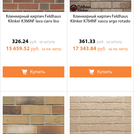
Клинкерный кирпич Feldhaus
Клинкерный кирпич Feldhaus
Klinker K366NF lava ciaro liso
Klinker K764NF vascu argo rotado
326.24
361.33
руб.
за штуку
руб.
за штуку
15 659.52
17 343.84
руб.
руб.
за кв. метр
за кв. метр
Купить
Купить