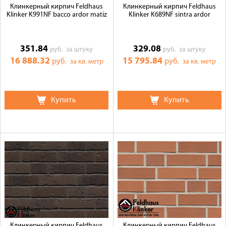
Клинкерный кирпич Feldhaus
Клинкерный кирпич Feldhaus
Klinker K991NF bacco ardor matiz
Klinker K689NF sintra ardor
351.84
329.08
руб.
за штуку
руб.
за штуку
16 888.32
15 795.84
руб.
руб.
за кв. метр
за кв. метр
Купить
Купить
Клинкерный кирпич Feldhaus
Клинкерный кирпич Feldhaus