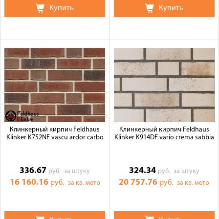
Купить
Купить
Клинкерный кирпич Feldhaus
Клинкерный кирпич Feldhaus
Klinker K752NF vascu ardor carbo
Klinker K914DF vario crema sabbia
336.67
324.34
руб.
за штуку
руб.
за штуку
16 160.16
20 757.76
руб.
руб.
за кв. метр
за кв. метр