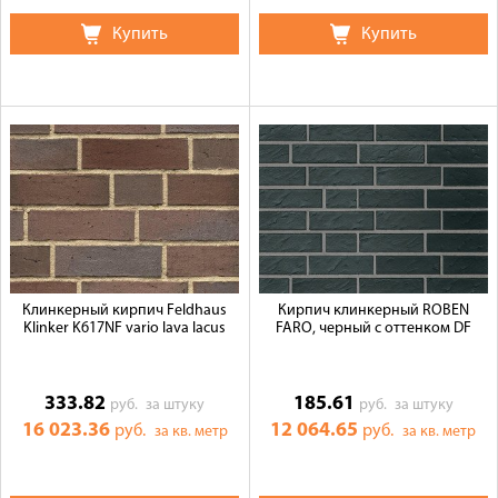
Купить
Купить
Клинкерный кирпич Feldhaus
Кирпич клинкерный ROBEN
Klinker K617NF vario lava lacus
FARO, черный с оттенком DF
333.82
185.61
руб.
за штуку
руб.
за штуку
16 023.36
12 064.65
руб.
руб.
за кв. метр
за кв. метр