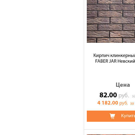
Кирпич клинкерны
FABER JAR Невский,
Цена
82.00
руб.
з
4 182.00
руб.
за
Купит