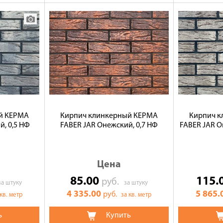
й КЕРМА
Кирпич клинкерный КЕРМА
Кирпич 
й, 0,5 НФ
FABER JAR Онежский, 0,7 НФ
FABER JAR О
Цена
85.00
115.
руб.
за штуку
за штуку
4 335.00
5 865.
руб.
 кв. метр
за кв. метр
ь
Купить