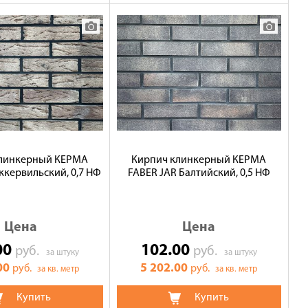
клинкерный КЕРМА
Кирпич клинкерный КЕРМА
ккервильский, 0,7 НФ
FABER JAR Балтийский, 0,5 НФ
Цена
Цена
00
102.00
руб.
руб.
за штуку
за штуку
00
5 202.00
руб.
руб.
за кв. метр
за кв. метр
Купить
Купить