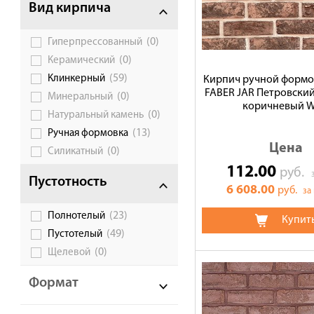
Вид кирпича
Сотрудничество
(0)
Гиперпрессованный
Галерея объектов
(0)
Керамический
Контакты
(59)
Клинкерный
Кирпич ручной форм
FABER JAR Петровски
(0)
Минеральный
коричневый 
(0)
Натуральный камень
(13)
Ручная формовка
Цена
(0)
Силикатный
112.00
руб.
Пустотность
6 608.00
руб.
за
(23)
Полнотелый
Купит
(49)
Пустотелый
(0)
Щелевой
Формат