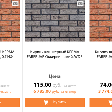
й КЕРМА
Кирпич клинкерный КЕРМА
Кирпич 
 0,7 НФ
FABER JAR Оккервильский, WDF
FABER JA
Цена
115.00
74.
руб.
а штуку
за штуку
6 785.00
3 774.
руб.
 кв. метр
за кв. метр
ь
Купить