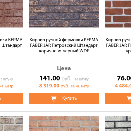
овки КЕРМА
Кирпич ручной формовки КЕРМА
Кирпич руч
й Штандарт
FABER JAR Петровский Штандарт
FABER JAR 
коричнево-черный WDF
кр
Цена
141.00
76.
руб.
за штуку
за штуку
8 319.00
4 484.
руб.
 кв. метр
за кв. метр
ь
Купить