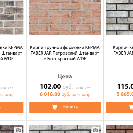
овки КЕРМА
Кирпич ручной формовки КЕРМА
Кирпич 
й Штандарт
FABER JAR Петровский Штандарт
FABER JA
ый WDF
жёлто-красный WDF
Цена
102.00
115.
руб.
за штуку
за штуку
6 018.00
5 865.
руб.
 кв. метр
за кв. метр
ь
Купить