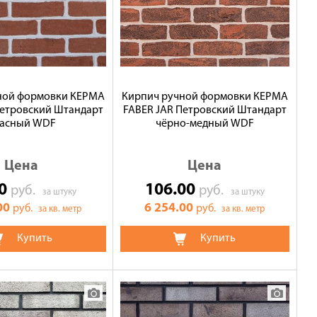
ной формовки КЕРМА
Кирпич ручной формовки КЕРМА
Петровский Штандарт
FABER JAR Петровский Штандарт
асный WDF
чёрно-медный WDF
Цена
Цена
00
106.00
руб.
руб.
за штуку
за штуку
00
6 254.00
руб.
руб.
за кв. метр
за кв. метр
Купить
Купить