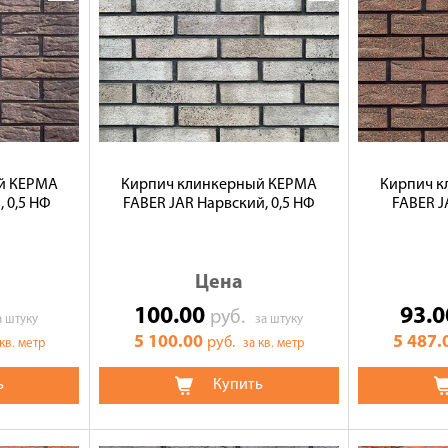
й КЕРМА
Кирпич клинкерный КЕРМА
Кирпич 
 0,5 НФ
FABER JAR Нарвский, 0,5 НФ
FABER J
Цена
100.00
93.
руб.
а штуку
за штуку
5 100.00
5 487.
руб.
 кв. метр
за кв. метр
ь
Купить