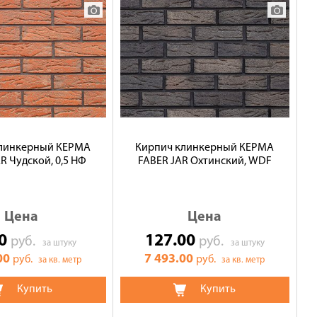
клинкерный КЕРМА
Кирпич клинкерный КЕРМА
R Чудской, 0,5 НФ
FABER JAR Охтинский, WDF
Цена
Цена
00
127.00
руб.
руб.
за штуку
за штуку
00
7 493.00
руб.
руб.
за кв. метр
за кв. метр
Купить
Купить