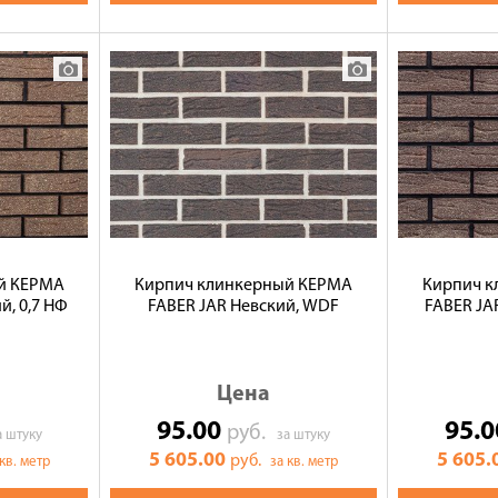
й КЕРМА
Кирпич клинкерный КЕРМА
Кирпич 
й, 0,7 НФ
FABER JAR Невский, WDF
FABER JA
Цена
95.00
95.
руб.
а штуку
за штуку
5 605.00
5 605.
руб.
 кв. метр
за кв. метр