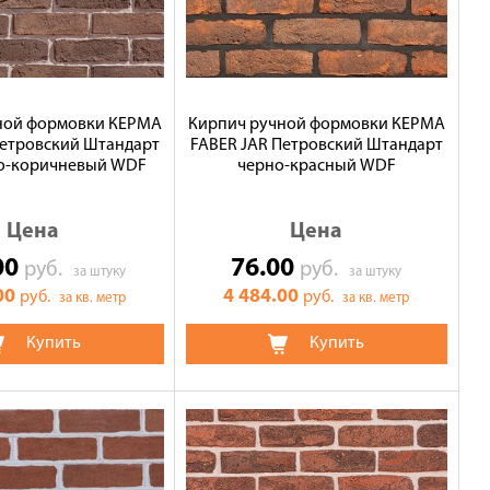
ной формовки КЕРМА
Кирпич ручной формовки КЕРМА
Петровский Штандарт
FABER JAR Петровский Штандарт
о-коричневый WDF
черно-красный WDF
Цена
Цена
00
76.00
руб.
руб.
за штуку
за штуку
00
4 484.00
руб.
руб.
за кв. метр
за кв. метр
Купить
Купить