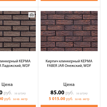
клинкерный КЕРМА
Кирпич клинкерный КЕРМА
R Ладожский, WDF
FABER JAR Онежский, WDF
Цена
Цена
00
85.00
руб.
руб.
за штуку
за штуку
00
5 015.00
руб.
руб.
за кв. метр
за кв. метр