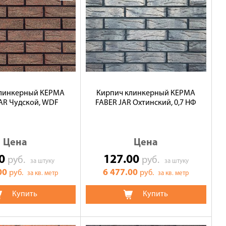
клинкерный КЕРМА
Кирпич клинкерный КЕРМА
AR Чудской, WDF
FABER JAR Охтинский, 0,7 НФ
Цена
Цена
00
127.00
руб.
руб.
за штуку
за штуку
00
6 477.00
руб.
руб.
за кв. метр
за кв. метр
Купить
Купить