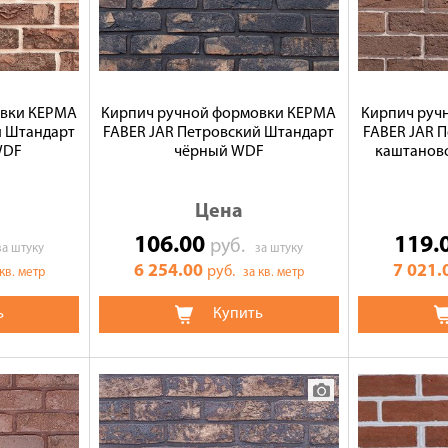
овки КЕРМА
Кирпич ручной формовки КЕРМА
Кирпич руч
й Штандарт
FABER JAR Петровский Штандарт
FABER JAR 
WDF
чёрный WDF
каштанов
Цена
106.00
119.
руб.
за штуку
за штуку
6 254.00
7 021.
руб.
 кв. метр
за кв. метр
ь
Купить