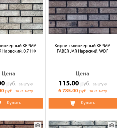
клинкерный КЕРМА
Кирпич клинкерный КЕРМА
R Нарвский, 0,7 НФ
FABER JAR Нарвский, WDF
Цена
Цена
00
115.00
руб.
руб.
за штуку
за штуку
00
6 785.00
руб.
руб.
за кв. метр
за кв. метр
Купить
Купить