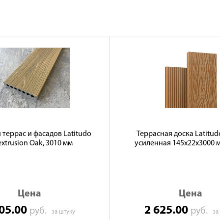
 террас и фасадов Latitudo
Террасная доска Latitud
xtrusion Oak, 3010 мм
усиленная 145х22х3000 
Цена
Цена
805.00
2 625.00
руб.
руб.
за штуку
за