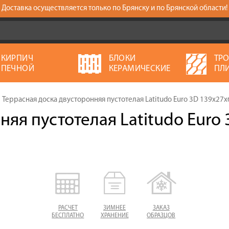
Доставка осуществляется только по Брянску и по Брянской области!
КИРПИЧ
БЛОКИ
ТР
ПЕЧНОЙ
КЕРАМИЧЕСКИЕ
ПЛ
Террасная доска двусторонняя пустотелая Latitudo Euro 3D 139х27
яя пустотелая Latitudo Euro 
РАСЧЕТ
ЗИМНЕЕ
ЗАКАЗ
БЕСПЛАТНО
ХРАНЕНИЕ
ОБРАЗЦОВ