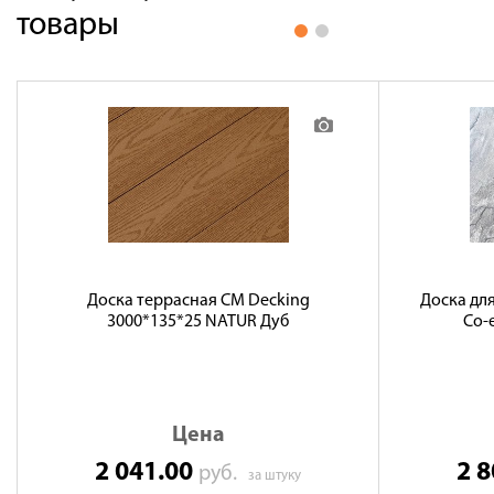
товары
Доска террасная CM Decking
Доска для
3000*135*25 NATUR Дуб
Co-e
Цена
2 041.00
2 
руб.
за штуку