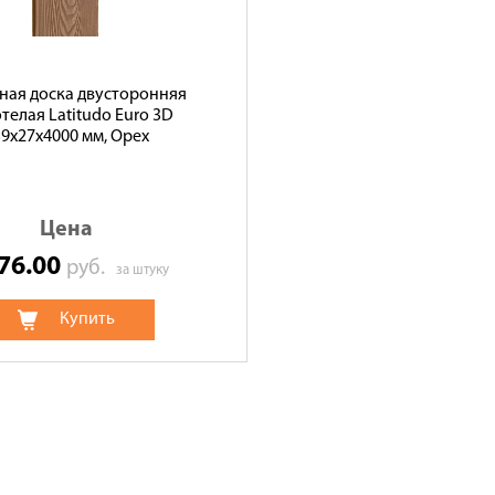
ная доска двусторонняя
телая Latitudo Euro 3D
9х27х4000 мм, Орех
Цена
076.00
руб.
за штуку
Купить