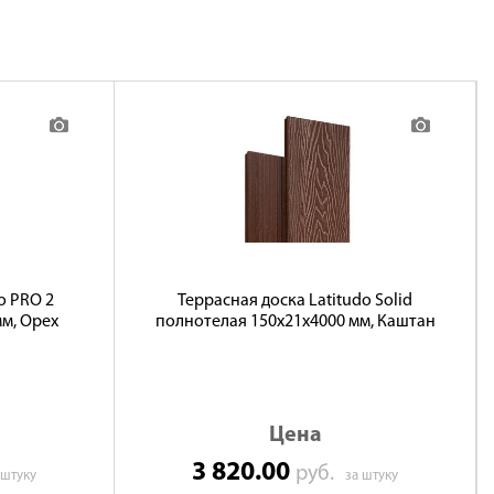
o PRO 2
Террасная доска Latitudo Solid
мм, Орех
полнотелая 150x21x4000 мм, Каштан
Цена
3 820.00
руб.
 штуку
за штуку