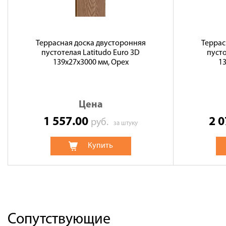
Террасная доска двусторонняя
Террас
пустотелая Latitudo Euro 3D
пусто
139х27х3000 мм, Орех
13
Цена
1 557.00
2 
руб.
за штуку
Купить
Сопутствующие