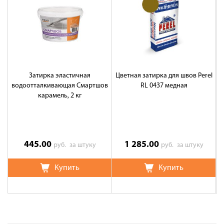
Затирка эластичная
Цветная затирка для швов Perel
Ц
водоотталкивающая Смартшов
RL 0437 медная
карамель, 2 кг
445.00
1 285.00
руб.
за штуку
руб.
за штуку
Купить
Купить