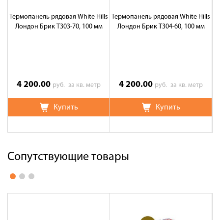
Термопанель рядовая White Hills
Термопанель рядовая White Hills
Те
Лондон Брик T303-70, 100 мм
Лондон Брик T304-60, 100 мм
4 200.00
4 200.00
руб.
за кв. метр
руб.
за кв. метр
Купить
Купить
Сопутствующие товары