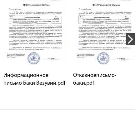
Информационное
Отказноеписьмо-
письмо Баки Везувий.pdf
баки.pdf