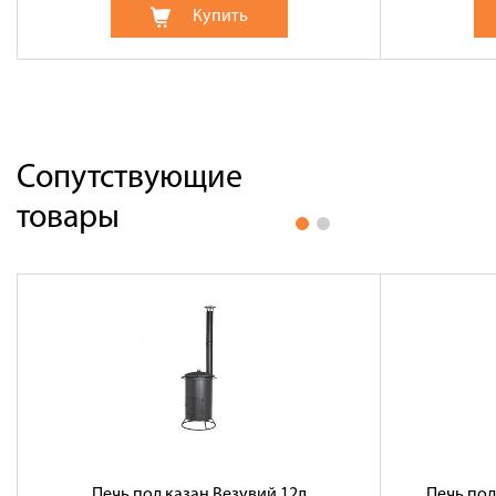
Купить
Сопутствующие
товары
Печь под казан Везувий 12л
Печь под