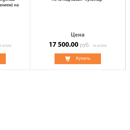
анием) на
Цена
17 500.00
руб.
а штуку
за штуку
Купить