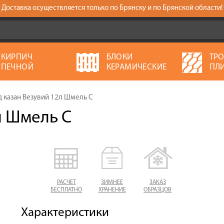
Доставка осуществляется только по Брянску и по Брянской области!
КИРПИЧ
БЛОКИ
ТР
ПЕЧНОЙ
КЕРАМИЧЕСКИЕ
ПЛ
д казан Везувий 12л Шмель С
л Шмель С
РАСЧЕТ
ЗИМНЕЕ
ЗАКАЗ
БЕСПЛАТНО
ХРАНЕНИЕ
ОБРАЗЦОВ
Характеристики