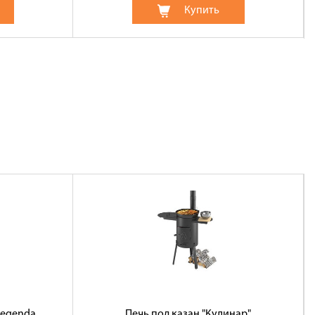
Купить
Legenda
Печь под казан "Кулинар"