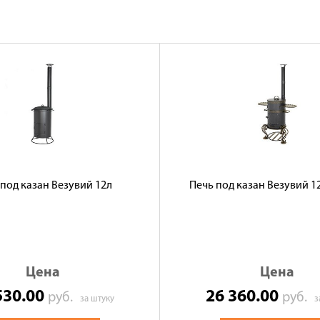
под казан Везувий 12л
Печь под казан Везувий 
Цена
Цена
530.00
26 360.00
руб.
руб.
за штуку
з