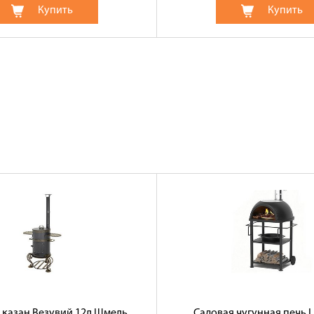
Купить
Купить
 казан Везувий 12л Шмель
Садовая чугунная печь 