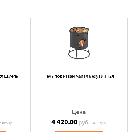
12л Шмель
Печь под казан малая Везувий 12л
Цена
4 420.00
руб.
а штуку
за штуку