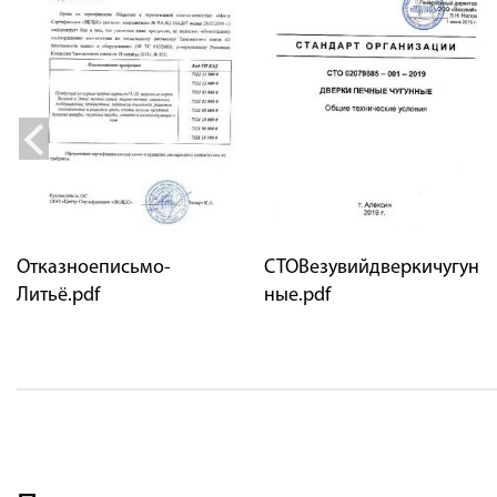
Отказноеписьмо-
СТОВезувийдверкичугун
Литьё.pdf
ные.pdf