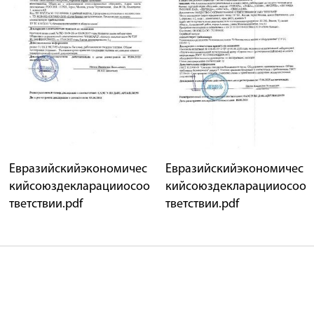
Евразийскийэкономичес
Евразийскийэкономичес
кийсоюздекларацииосоо
кийсоюздекларацииосоо
тветствии.pdf
тветствии.pdf