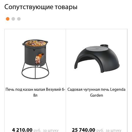
Сопутствующие товары
Печь под казан малая Везувий 6-
Садовая чугунная печь Legenda
С
8л
Garden
не
4 210.00
25 740.00
руб.
за штуку
руб.
за штуку