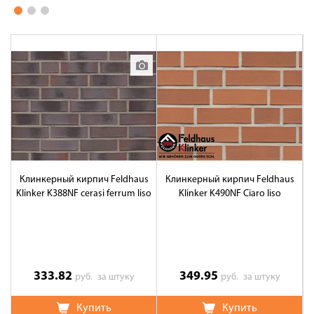
Клинкерный кирпич Feldhaus
Клинкерный кирпич Feldhaus
Klinker K388NF cerasi ferrum liso
Klinker K490NF Ciaro liso
K
333.82
349.95
руб.
за штуку
руб.
за штуку
Купить
Купить