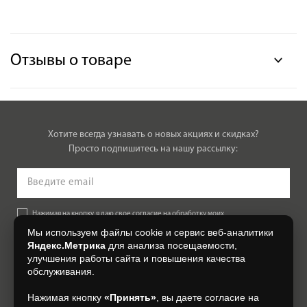
Отзывы о товаре
Хотите всегда узнавать о новых акциях и скидках?
Просто подпишитесь на нашу рассылку:
Нажимая на кнопку, я даю свое согласие на обработку моих
персональных данных, на условиях и для целей, определенных в
Мы используем файлы cookie и сервис веб-аналитики
Согласии на обработку персональных данных
.
Яндекс.Метрика
для анализа посещаемости,
улучшения работы сайта и повышения качества
Подписаться
обслуживания.
Нажимая кнопку
«Принять»
, вы даете согласие на