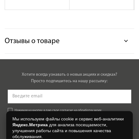
Отзывы о товаре
Хотите всегда узнавать о новых акциях и скидках?
Просто подпишитесь на нашу рассылку:
Нажимая на кнопку, я даю свое согласие на обработку моих
персональных данных, на условиях и для целей, определенных в
Мы используем файлы cookie и сервис веб-аналитики
Согласии на обработку персональных данных
.
Яндекс.Метрика
для анализа посещаемости,
улучшения работы сайта и повышения качества
Подписаться
обслуживания.