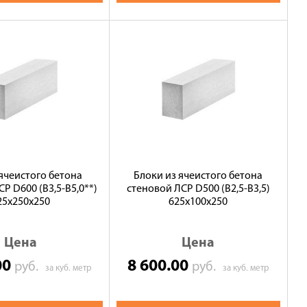
 ячеистого бетона
Блоки из ячеистого бетона
Р D600 (В3,5-B5,0**)
стеновой ЛСР D500 (В2,5-B3,5)
25х250х250
625х100х250
Цена
Цена
00
8 600.00
руб.
руб.
за куб. метр
за куб. метр