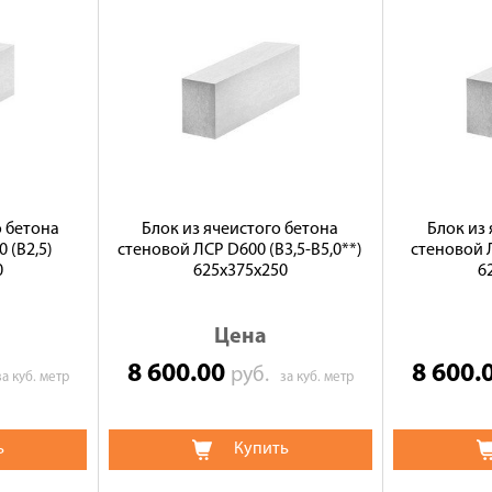
о бетона
Блок из ячеистого бетона
Блок из
 (B2,5)
стеновой ЛСР D600 (В3,5-B5,0**)
стеновой Л
0
625х375х250
6
Цена
8 600.00
8 600.
руб.
за куб. метр
за куб. метр
ь
Купить