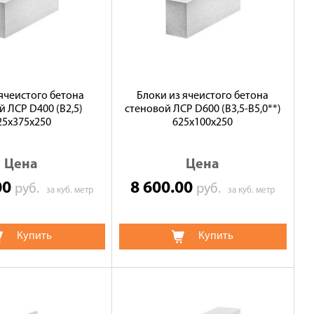
 ячеистого бетона
Блоки из ячеистого бетона
й ЛСР D400 (B2,5)
стеновой ЛСР D600 (В3,5-B5,0**)
25х375х250
625х100х250
Цена
Цена
00
8 600.00
руб.
руб.
за куб. метр
за куб. метр
Купить
Купить