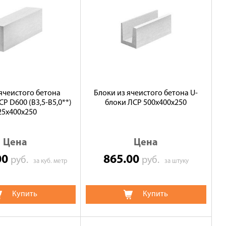
 ячеистого бетона
Блоки из ячеистого бетона U-
Р D600 (В3,5-B5,0**)
блоки ЛСР 500х400х250
25х400х250
Цена
Цена
00
865.00
руб.
руб.
за куб. метр
за штуку
Купить
Купить