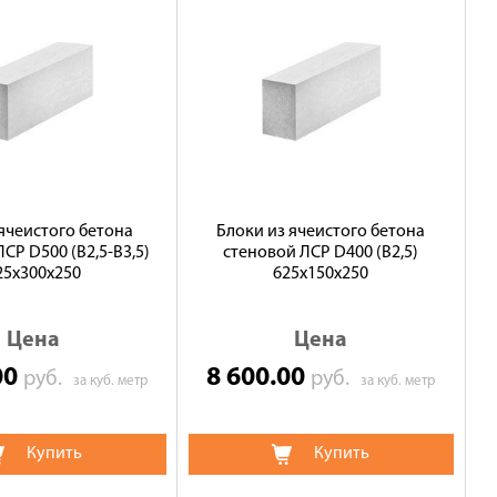
 ячеистого бетона
Блоки из ячеистого бетона
СР D500 (В2,5-B3,5)
стеновой ЛСР D400 (B2,5)
25х300х250
625х150х250
Цена
Цена
00
8 600.00
руб.
руб.
за куб. метр
за куб. метр
Купить
Купить