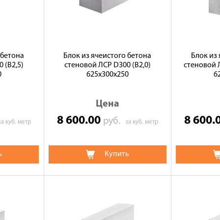
 бетона
Блок из ячеистого бетона
Блок из
 (B2,5)
стеновой ЛСР D300 (В2,0)
стеновой Л
0
625х300х250
6
Цена
8 600.00
8 600.
руб.
за куб. метр
за куб. метр
ь
Купить