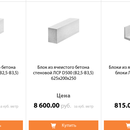
о бетона
Блок из ячеистого бетона
Блоки из 
2,5-B3,5)
стеновой ЛСР D500 (В2,5-B3,5)
блоки 
625х200х250
Цена
8 600.00
815.
руб.
за куб. метр
за куб. метр
ь
Купить