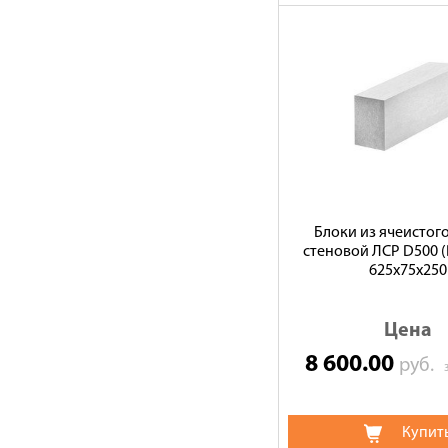
Блоки из ячеистог
стеновой ЛСР D500 (В
625х75х250
Цена
8 600.00
руб.
Купит