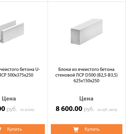
ячеистого бетона U-
Блоки из ячеистого бетона
ЛСР 500х375х250
стеновой ЛСР D500 (В2,5-B3,5)
625х150х250
Цена
Цена
00
8 600.00
руб.
руб.
за штуку
за куб. метр
Купить
Купить