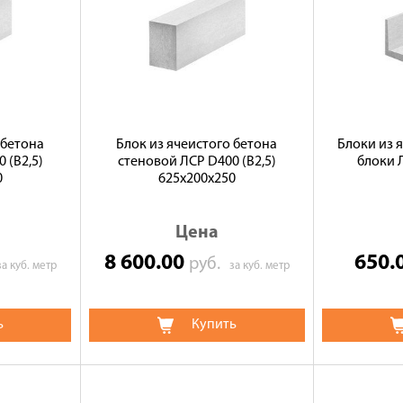
 бетона
Блок из ячеистого бетона
Блоки из 
 (B2,5)
стеновой ЛСР D400 (B2,5)
блоки 
0
625х200х250
Цена
8 600.00
650.
руб.
за куб. метр
за куб. метр
ь
Купить