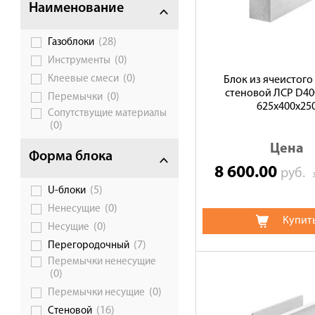
Наименование
Сотрудничество
(28)
Газоблоки
Галерея объектов
(0)
Инструменты
Контакты
(0)
Клеевые смеси
Блок из ячеистого
стеновой ЛСР D400
(0)
Перемычки
625х400х25
Сопутствущие материалы
(0)
Цена
Форма блока
8 600.00
руб.
(5)
U-блоки
(0)
Ненесущие
Купит
(0)
Несущие
(7)
Перегородочный
Перемычки ненесущие
(0)
(0)
Перемычки несущие
(16)
Стеновой