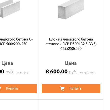
ячеистого бетона U-
Блок из ячеистого бетона
ЛСР 500х200х250
стеновой ЛСР D500 (В2,5-B3,5)
625х250х250
Цена
Цена
00
8 600.00
руб.
руб.
за штуку
за куб. метр
Купить
Купить