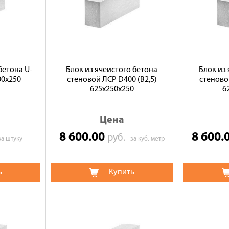
бетона U-
Блок из ячеистого бетона
Блок из
00х250
стеновой ЛСР D400 (B2,5)
стеново
625х250х250
6
Цена
8 600.00
8 600.
руб.
за штуку
за куб. метр
ь
Купить