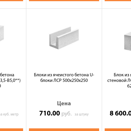
 бетона
Блоки из ячеистого бетона U-
Блок из
,5-B5,0**)
блоки ЛСР 500х250х250
стеновой ЛС
0
6
Цена
710.00
8 600.
руб.
за куб. метр
за штуку