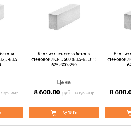
 бетона
Блок из ячеистого бетона
Блок из
2,5-B3,5)
стеновой ЛСР D600 (В3,5-B5,0**)
стеновой ЛС
0
625х300х250
6
Цена
8 600.00
8 600.
руб.
за куб. метр
за куб. метр
ь
Купить