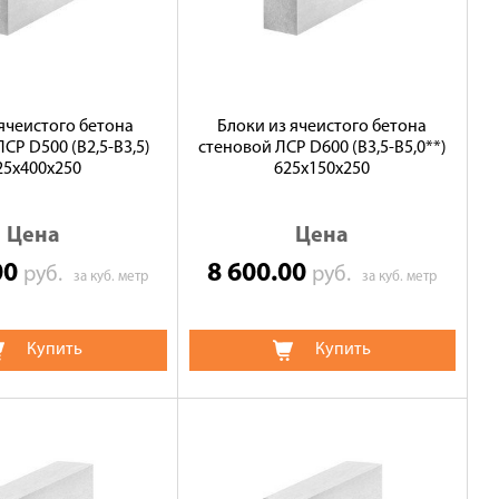
 ячеистого бетона
Блоки из ячеистого бетона
СР D500 (В2,5-B3,5)
стеновой ЛСР D600 (В3,5-B5,0**)
25х400х250
625х150х250
Цена
Цена
00
8 600.00
руб.
руб.
за куб. метр
за куб. метр
Купить
Купить