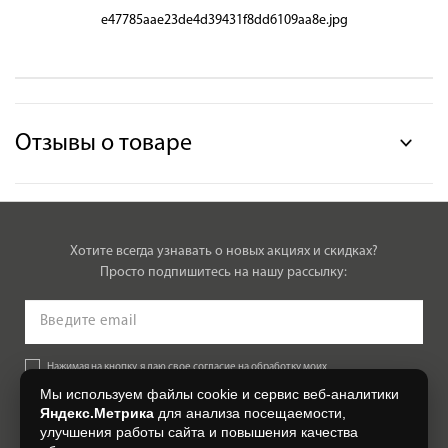
e47785aae23de4d39431f8dd6109aa8e.jpg
Отзывы о товаре
Хотите всегда узнавать о новых акциях и скидках?
Просто подпишитесь на нашу рассылку:
Нажимая на кнопку, я даю свое согласие на обработку моих
персональных данных, на условиях и для целей, определенных в
Мы используем файлы cookie и сервис веб-аналитики
Согласии на обработку персональных данных
.
Яндекс.Метрика
для анализа посещаемости,
улучшения работы сайта и повышения качества
Подписаться