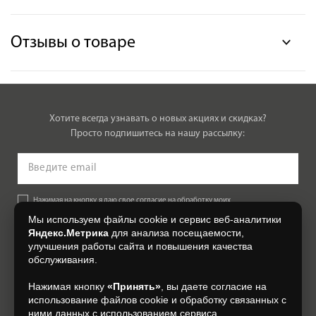
Отзывы о товаре
Хотите всегда узнавать о новых акциях и скидках?
Просто подпишитесь на нашу рассылку:
Нажимая на кнопку, я даю свое согласие на обработку моих
персональных данных, на условиях и для целей, определенных в
Мы используем файлы cookie и сервис веб-аналитики
Согласии на обработку персональных данных
.
Яндекс.Метрика
для анализа посещаемости,
улучшения работы сайта и повышения качества
Подписаться
обслуживания.
Нажимая кнопку
«Принять»
, вы даете согласие на
+7 (4832) 300-007
использование файлов cookie и обработку связанных с
ними данных с использованием сервиса