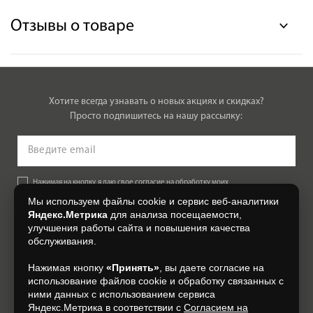
Отзывы о товаре
Хотите всегда узнавать о новых акциях и скидках?
Просто подпишитесь на нашу рассылку:
Нажимая на кнопку, я даю свое согласие на обработку моих
персональных данных, на условиях и для целей, определенных в
Мы используем файлы cookie и сервис веб-аналитики
Согласии на обработку персональных данных
.
Яндекс.Метрика
для анализа посещаемости,
улучшения работы сайта и повышения качества
Подписаться
обслуживания.
Нажимая кнопку
«Принять»
, вы даете согласие на
+7 (4832) 300-007
использование файлов cookie и обработку связанных с
ними данных с использованием сервиса
Яндекс.Метрика в соответствии с
Согласием на