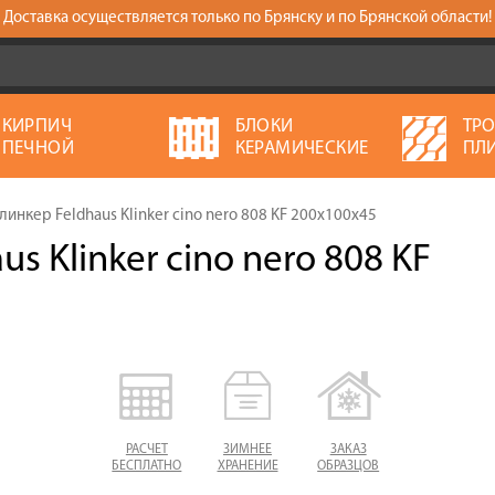
Доставка осуществляется только по Брянску и по Брянской области!
КИРПИЧ
БЛОКИ
ТР
ПЕЧНОЙ
КЕРАМИЧЕСКИЕ
ПЛ
инкер Feldhaus Klinker cino nero 808 KF 200х100х45
s Klinker cino nero 808 KF
РАСЧЕТ
ЗИМНЕЕ
ЗАКАЗ
БЕСПЛАТНО
ХРАНЕНИЕ
ОБРАЗЦОВ