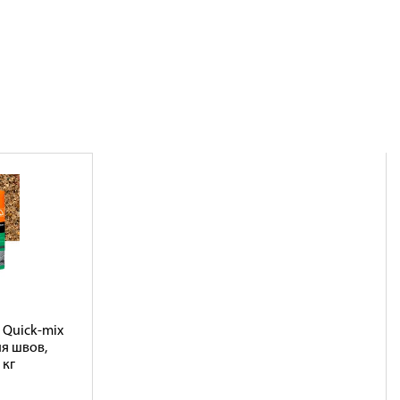
Quick-mix
ия швов,
 кг