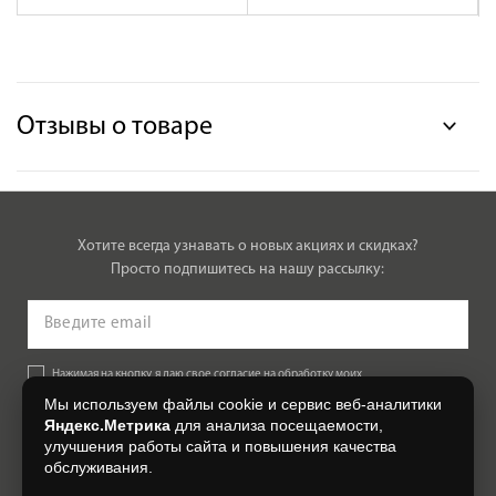
Отзывы о товаре
Хотите всегда узнавать о новых акциях и скидках?
Просто подпишитесь на нашу рассылку:
Нажимая на кнопку, я даю свое согласие на обработку моих
персональных данных, на условиях и для целей, определенных в
Мы используем файлы cookie и сервис веб-аналитики
Согласии на обработку персональных данных
.
Яндекс.Метрика
для анализа посещаемости,
улучшения работы сайта и повышения качества
Подписаться
обслуживания.