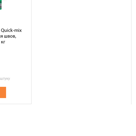
Quick-mix
ия швов,
 кг
 штуку