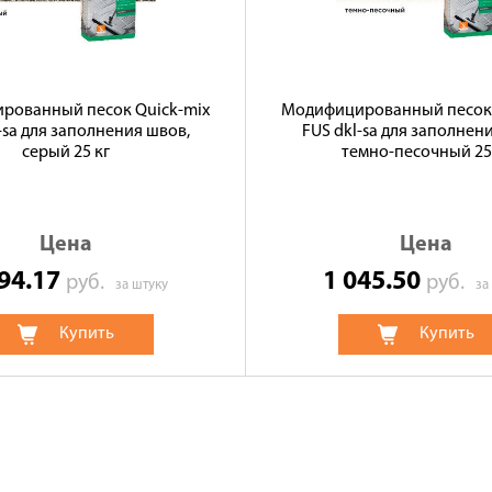
рованный песок Quick-mix
Модифицированный песок 
-sa для заполнения швов,
FUS dkl-sa для заполнен
серый 25 кг
темно-песочный 25
Цена
Цена
394.17
1 045.50
руб.
руб.
за штуку
за
Купить
Купить