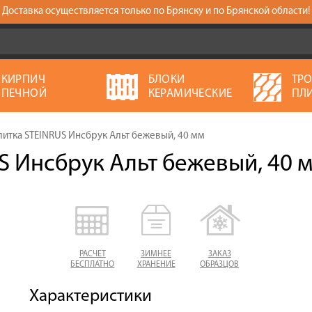
Доставка осуществляется только по Брянску и по Брянской области!
КИРПИЧ
БЛОКИ
ТР
ПЕЧНОЙ
КЕРАМИЧЕСКИЕ
ПЛ
литка STEINRUS Инсбрук Альт бежевый, 40 мм
S Инсбрук Альт бежевый, 40 
РАСЧЕТ
ЗИМНЕЕ
ЗАКАЗ
БЕСПЛАТНО
ХРАНЕНИЕ
ОБРАЗЦОВ
Характеристики