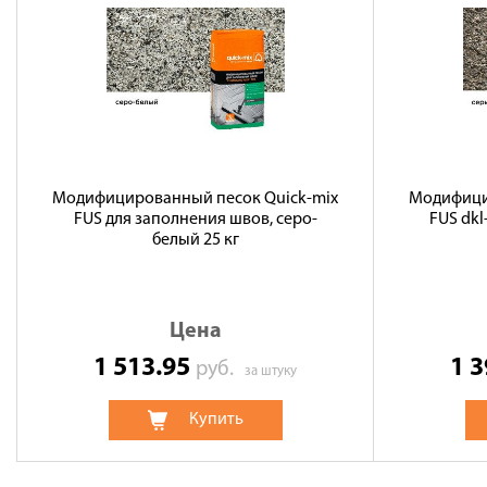
Модифицированный песок Quick-mix
Модифици
FUS для заполнения швов, серо-
FUS dkl
белый 25 кг
Цена
1 513.95
1 
руб.
за штуку
Купить