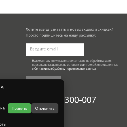
Хотите всегда узнавать о новых акциях и скидках?
Просто подпишитесь на нашу рассылку:
Нажимая на кнопку, я даю свое согласие на обработку моих
персональных данных, на условиях и для целей, определенных
в
Согласии на обработку персональных данных
.
Подписаться
и,
+7 (4832) 300-007
 на
Принять
Отклонить
оты