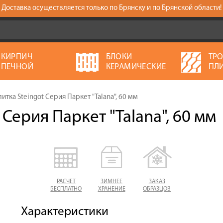
Доставка осуществляется только по Брянску и по Брянской области!
КИРПИЧ
БЛОКИ
ТР
ПЕЧНОЙ
КЕРАМИЧЕСКИЕ
ПЛ
итка Steingot Серия Паркет "Talana", 60 мм
Серия Паркет "Talana", 60 мм
РАСЧЕТ
ЗИМНЕЕ
ЗАКАЗ
БЕСПЛАТНО
ХРАНЕНИЕ
ОБРАЗЦОВ
Характеристики