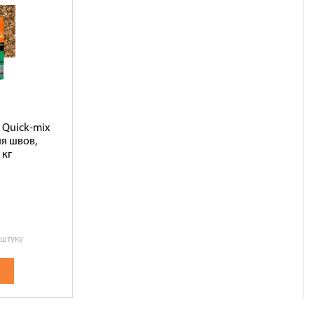
Quick-mix
ия швов,
 кг
 штуку