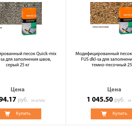
рованный песок Quick-mix
Модифицированный песок 
-sa для заполнения швов,
FUS dkl-sa для заполнен
серый 25 кг
темно-песочный 25
Цена
Цена
394.17
1 045.50
руб.
руб.
за штуку
за
Купить
Купить