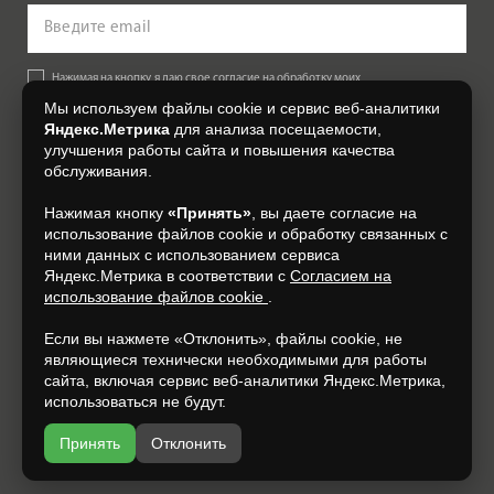
Нажимая на кнопку, я даю свое согласие на обработку моих
персональных данных, на условиях и для целей, определенных в
Мы используем файлы cookie и сервис веб-аналитики
Согласии на обработку персональных данных
.
Яндекс.Метрика
для анализа посещаемости,
улучшения работы сайта и повышения качества
Подписаться
обслуживания.
Нажимая кнопку
«Принять»
, вы даете согласие на
+7 (4832) 300-007
использование файлов cookie и обработку связанных с
ними данных с использованием сервиса
Яндекс.Метрика в соответствии с
Согласием на
использование файлов cookie
.
Если вы нажмете «Отклонить», файлы cookie, не
являющиеся технически необходимыми для работы
сайта, включая сервис веб-аналитики Яндекс.Метрика,
использоваться не будут.
Принять
Отклонить
Разработка и продвижение —
espirestudio.ru