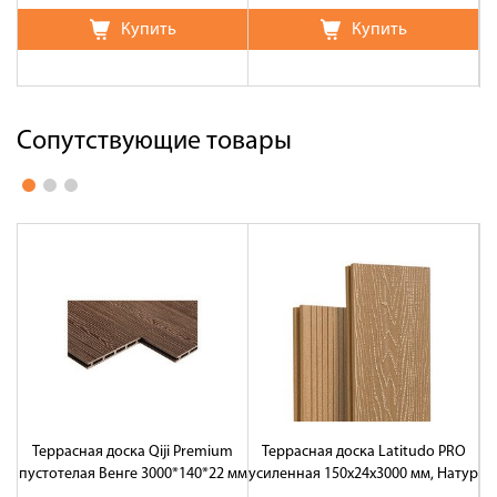
Купить
Купить
Сопутствующие товары
Террасная доска Qiji Premium
Террасная доска Latitudo PRO
Т
пустотелая Венге 3000*140*22 мм
усиленная 150х24х3000 мм, Натур