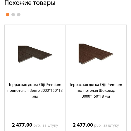
Похожие товары
Террасная доска Qiji Premium
Террасная доска Qiji Premium
полнотелая Венге 3000*150*18
полнотелая Шоколад
пу
мм
3000*150*18 мм
2 477.00
2 477.00
руб.
за штуку
руб.
за штуку