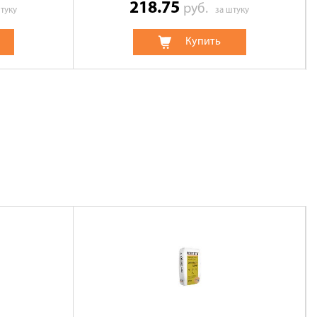
218.75
руб.
туку
за штуку
Купить