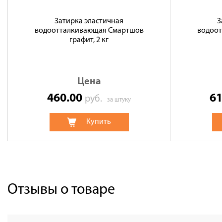
Затирка эластичная
З
водоотталкивающая Смартшов
водоо
графит, 2 кг
Цена
460.00
6
руб.
за штуку
Купить
Отзывы о товаре