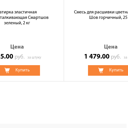
атирка эластичная
Смесь для расшивки цветн
тталкивающая Смартшов
Шов горчичный, 25 
зеленый, 2 кг
Цена
Цена
15.00
1 479.00
руб.
руб.
за штуку
за
Купить
Купить